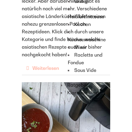
lecker. Aber darüber hinaus gibt es
Grillen
natürlich noch viel mehr. Verschiedene
asiatische Länderküchen bieten einen
Heißluftfritteuse
nahezu grenzenlosen Pool an
Kochen
Rezeptideen. Klick dich durch unsere
Kategorie und finde heraus, welche
Küchenmaschine
asiatischen Rezepte auch wir bisher
Mixer
nachgekocht haben!
Raclette und
Fondue
Weiterlesen
Sous Vide
Ratgeber
Klarstein shop