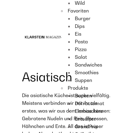
Wild
Recipes
Favoriten
Main course
Burger
Dessert
Dips
Eis
Pasta
Pizza
Salat
Sandwiches
Smoothies
Asiatisch
Suppen
Produkte
Die asiatische Küche ist super vielfältig.
Backen
Meistens verbinden wir mit ihr als
Dörrautomat
erstes, was wir aus dem Imbiss kennen:
Eismaschine
Gebratene Nudeln und Reis, Sprossen,
Entsafter
Hähnchen und Ente. All das ist super
GrandPrix