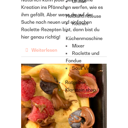
Grillen
Kreation ins Pfännchen werfen, wie es
ihm gefällt. Aber wenn du auf der
Heißluftfritteuse
Suche nach neuen und einfachen
Kochen
Raclette-Rezepten bist, dann bist du
hier genau richtig!
Küchenmaschine
Mixer
Weiterlesen
Raclette und
Fondue
Sous Vide
Ratgeber
Klarstein shop