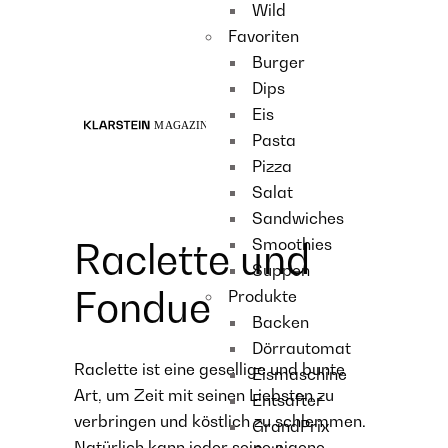
Wild
Recipes
Favoriten
Main course
Burger
Dessert
Dips
Eis
Pasta
Pizza
Salat
Sandwiches
Smoothies
Raclette und
Suppen
Fondue
Produkte
Backen
Dörrautomat
Raclette ist eine gesellige und bunte
Eismaschine
Art, um Zeit mit seinen Liebsten zu
Entsafter
verbringen und köstlich zu schlemmen.
GrandPrix
Natürlich kann jeder seine eigene