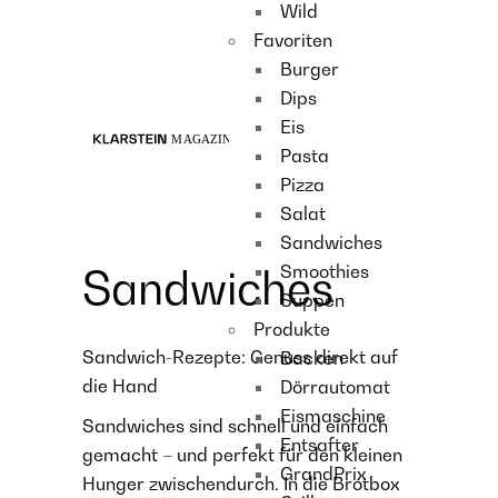
Wild
Recipes
Favoriten
Main course
Burger
Dessert
Dips
Eis
Pasta
Pizza
Salat
Sandwiches
Smoothies
Sandwiches
Suppen
Produkte
Sandwich-Rezepte: Genuss direkt auf
Backen
die Hand
Dörrautomat
Eismaschine
Sandwiches sind schnell und einfach
Entsafter
gemacht – und perfekt für den kleinen
GrandPrix
Hunger zwischendurch. In die Brotbox