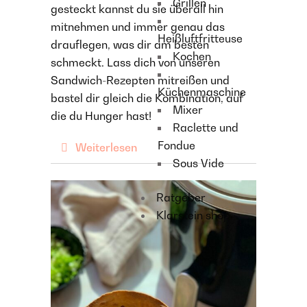
Grillen
gesteckt kannst du sie überall hin
mitnehmen und immer genau das
Heißluftfritteuse
drauflegen, was dir am besten
Kochen
schmeckt. Lass dich von unseren
Sandwich-Rezepten mitreißen und
Küchenmaschine
bastel dir gleich die Kombination, auf
Mixer
die du Hunger hast!
Raclette und
Fondue
Weiterlesen
Sous Vide
Ratgeber
Klarstein shop