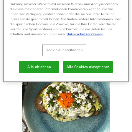
Nutzung unserer Website mit unseren Werbe- und Analysepartnern,
Snack Kennst du schon Big Mac Tacos?
die diese mit anderen Informationen kombinieren können, die Sie
Mit Hackfleisch, der klassischen Sauce,
ihnen zur Verfügung gestellt haben oder die sie aus Ihrer Nutzung
ihrer Dienste gesammelt haben. Sie finden weitere Informationen über
etwas Käse und Salat ist dieser
die spezifischen Cookies, die Zwecke, für die Ihre Daten verarbeitet
schnelle Snack nicht nur super e
werden, die Speicherdauer und die Partner, die die Daten für uns
erhalten und auswerten, in unserer
Datenschutzerklärung
.
Cookie-Einstellungen
Alle ablehnen
Alle Cookies akzeptieren