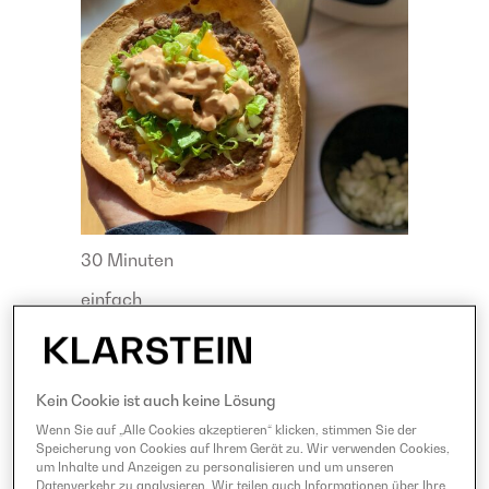
30 Minuten
einfach
Hauptmahlzeit
Heißluftfritteuse
Kochen
Rind
Sandwiches
Kein Cookie ist auch keine Lösung
Big Mac Tacos
Wenn Sie auf „Alle Cookies akzeptieren“ klicken, stimmen Sie der
Speicherung von Cookies auf Ihrem Gerät zu. Wir verwenden Cookies,
um Inhalte und Anzeigen zu personalisieren und um unseren
Big Mac Tacos: schneller und leckerer
Datenverkehr zu analysieren. Wir teilen auch Informationen über Ihre