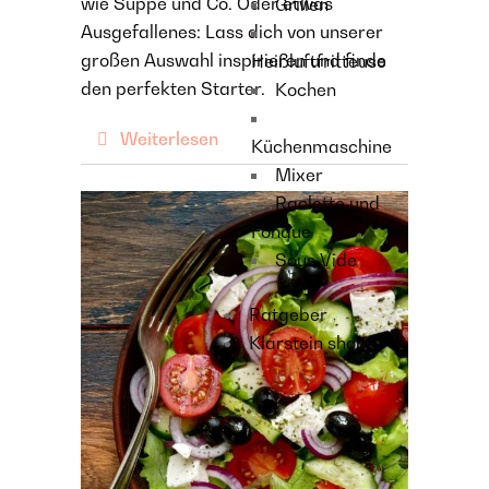
wie Suppe und Co. Oder etwas
Grillen
Ausgefallenes: Lass dich von unserer
großen Auswahl inspirieren und finde
Heißluftfritteuse
den perfekten Starter.
Kochen
Weiterlesen
Küchenmaschine
Mixer
Raclette und
Fondue
Sous Vide
Ratgeber
Klarstein shop