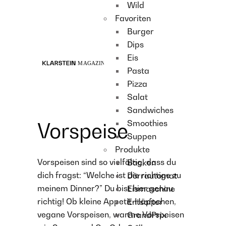
Wild
Recipes
Favoriten
Main course
Burger
Dessert
Dips
Eis
Pasta
Pizza
Salat
Sandwiches
Smoothies
Vorspeise
Suppen
Produkte
Vorspeisen sind so vielfältig, dass du
Backen
dich fragst: “Welche ist die richtige zu
Dörrautomat
meinem Dinner?” Du bist hier genau
Eismaschine
richtig! Ob kleine Appetit-Häppchen,
Entsafter
vegane Vorspeisen, warme Vorspeisen
GrandPrix