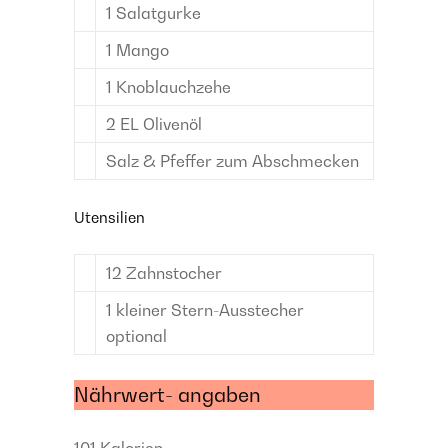
1
Salatgurke
1
Mango
1
Knoblauchzehe
2
EL
Olivenöl
Salz & Pfeffer
zum Abschmecken
Utensilien
12
Zahnstocher
1
kleiner Stern-Ausstecher
optional
Nährwert- angaben