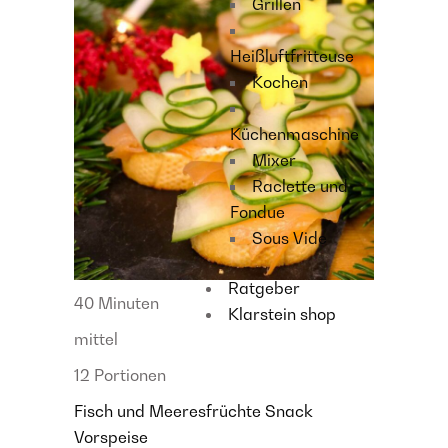
Grillen
Heißluftfritteuse
Kochen
Küchenmaschine
Mixer
Raclette und
Fondue
Sous Vide
Ratgeber
40 Minuten
Klarstein shop
mittel
12 Portionen
Fisch und Meeresfrüchte
Snack
Vorspeise