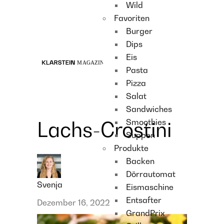
Wild
Recipes
Favoriten
Main course
Burger
Dessert
Dips
Eis
Pasta
Pizza
Salat
Sandwiches
Smoothies
Lachs-Crostini
Suppen
Produkte
Backen
Dörrautomat
Svenja
Eismaschine
Entsafter
Dezember 16, 2022
GrandPrix