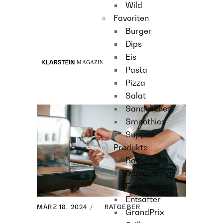
Wild
Recipes
Favoriten
Main course
Burger
Dessert
Dips
Eis
Pasta
Pizza
Salat
Sandwiches
Smoothies
Suppen
Produkte
Backen
Dörrautomat
Eismaschine
Entsafter
MÄRZ 18, 2024
RATGEBER
GrandPrix