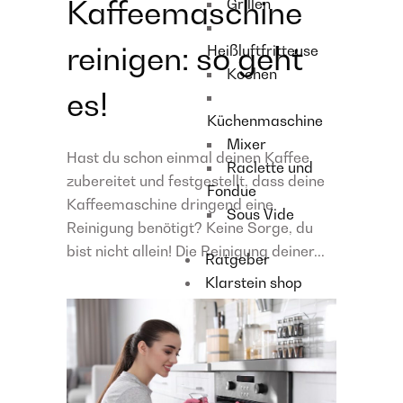
Kaffeemaschine
Grillen
reinigen: so geht
Heißluftfritteuse
Kochen
es!
Küchenmaschine
Mixer
Hast du schon einmal deinen Kaffee
Raclette und
zubereitet und festgestellt, dass deine
Fondue
Kaffeemaschine dringend eine
Sous Vide
Reinigung benötigt? Keine Sorge, du
bist nicht allein! Die Reinigung deiner...
Ratgeber
Klarstein shop