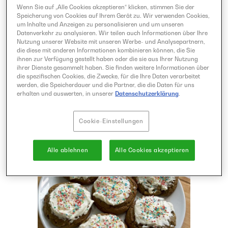
Wenn Sie auf „Alle Cookies akzeptieren“ klicken, stimmen Sie der
Speicherung von Cookies auf Ihrem Gerät zu. Wir verwenden Cookies,
um Inhalte und Anzeigen zu personalisieren und um unseren
Paprika-Karotten: Süßer Snack zu
Datenverkehr zu analysieren. Wir teilen auch Informationen über Ihre
Ostern Passend zu deinem Oster-
Nutzung unserer Website mit unseren Werbe- und Analysepartnern,
die diese mit anderen Informationen kombinieren können, die Sie
Brunch brauchst du noch eine süße
ihnen zur Verfügung gestellt haben oder die sie aus Ihrer Nutzung
Idee, um deine Gemüse anzurichten?
ihrer Dienste gesammelt haben. Sie finden weitere Informationen über
die spezifischen Cookies, die Zwecke, für die Ihre Daten verarbeitet
Dann ist dieses Rezept genau richtig für
werden, die Speicherdauer und die Partner, die die Daten für uns
...
erhalten und auswerten, in unserer
Datenschutzerklärung
.
Cookie-Einstellungen
Alle ablehnen
Alle Cookies akzeptieren