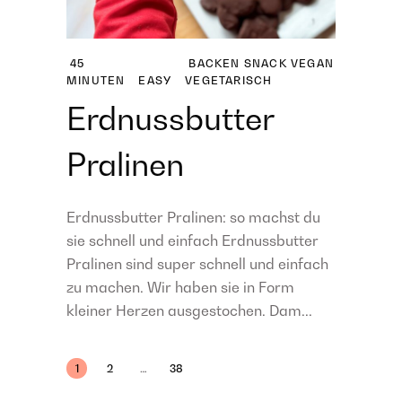
45
BACKEN
SNACK
VEGAN
MINUTEN
EASY
VEGETARISCH
Erdnussbutter
Pralinen
Erdnussbutter Pralinen: so machst du
sie schnell und einfach Erdnussbutter
Pralinen sind super schnell und einfach
zu machen. Wir haben sie in Form
kleiner Herzen ausgestochen. Dam...
Beitragsnavigation
1
2
…
38