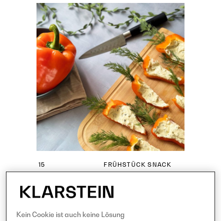
15
FRÜHSTÜCK
SNACK
MINUTEN
EASY
VEGETARISCH
Oster-Snack:
Paprika-Karotten
Kein Cookie ist auch keine Lösung