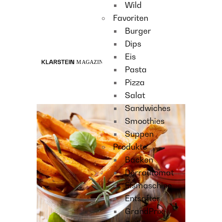
Wild
Recipes
Favoriten
Main course
Burger
Dessert
Dips
Eis
Pasta
Pizza
Salat
Sandwiches
Smoothies
Suppen
Produkte
Backen
Dörrautomat
Eismaschine
Entsafter
GrandPrix