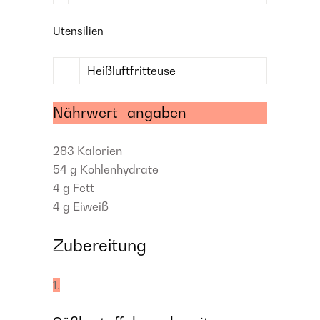
Utensilien
Heißluftfritteuse
Nährwert- angaben
283
Kalorien
54 g
Kohlenhydrate
4 g
Fett
4 g
Eiweiß
Zubereitung
1.