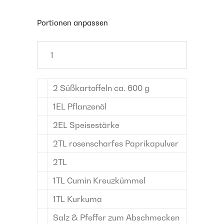
Portionen anpassen
2
Süßkartoffeln
ca. 600 g
1
EL
Pflanzenöl
2
EL
Speisestärke
2
TL
rosenscharfes Paprikapulver
2
TL
1
TL
Cumin
Kreuzkümmel
1
TL
Kurkuma
Salz & Pfeffer
zum Abschmecken