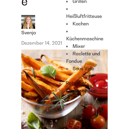
e
Grillen
Heißluftfritteuse
Kochen
Svenja
Küchenmaschine
Dezember 14, 2021
Mixer
Raclette und
Fondue
Sous Vide
Ratgeber
Klarstein shop