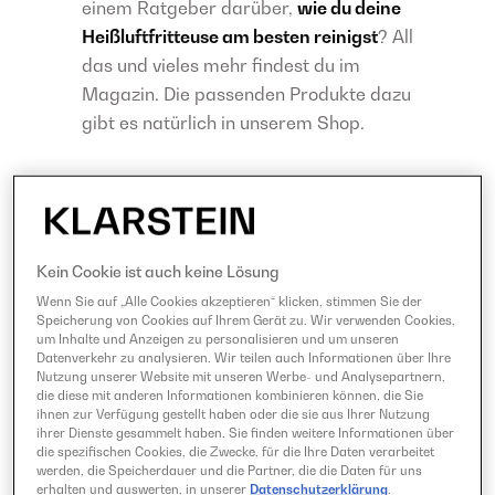
einem Ratgeber darüber,
wie du deine
Heißluftfritteuse am besten reinigst
? All
das und vieles mehr findest du im
Magazin. Die passenden Produkte dazu
gibt es natürlich in unserem Shop.
Teilen:
Facebook
Twitter
Kein Cookie ist auch keine Lösung
LinkedIn
Wenn Sie auf „Alle Cookies akzeptieren“ klicken, stimmen Sie der
Pinterest
Speicherung von Cookies auf Ihrem Gerät zu. Wir verwenden Cookies,
um Inhalte und Anzeigen zu personalisieren und um unseren
Datenverkehr zu analysieren. Wir teilen auch Informationen über Ihre
Nutzung unserer Website mit unseren Werbe- und Analysepartnern,
die diese mit anderen Informationen kombinieren können, die Sie
BEWERTE UNSER REZEPT!
ihnen zur Verfügung gestellt haben oder die sie aus Ihrer Nutzung
ihrer Dienste gesammelt haben. Sie finden weitere Informationen über
1
1
5
1
die spezifischen Cookies, die Zwecke, für die Ihre Daten verarbeitet
werden, die Speicherdauer und die Partner, die die Daten für uns
erhalten und auswerten, in unserer
Datenschutzerklärung
.