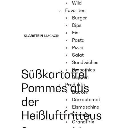
Wild
Recipes
Favoriten
Main course
Burger
Dessert
Dips
Eis
Pasta
Pizza
Salat
Sandwiches
Smoothies
Süßkartoffel
Suppen
Pommes aus
Produkte
Backen
der
Dörrautomat
Eismaschine
Heißluftfritteus
Entsafter
GrandPrix