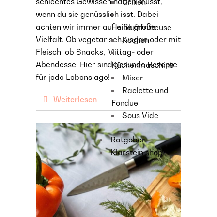
schlechtes Gewissen haben musst,
Grillen
wenn du sie genüsslich isst. Dabei
achten wir immer auf eine große
Heißluftfritteuse
Vielfalt. Ob vegetarisch, vegan oder mit
Kochen
Fleisch, ob Snacks, Mittag- oder
Abendesse: Hier sind gesunde Rezepte
Küchenmaschine
für jede Lebenslage!
Mixer
Raclette und
Weiterlesen
Fondue
Sous Vide
Ratgeber
Klarstein shop