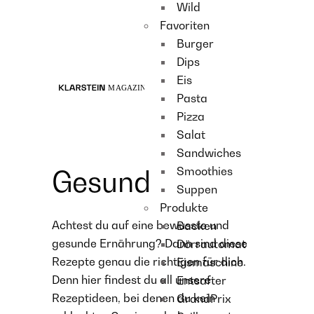
Wild
Recipes
Favoriten
Main course
Burger
Dessert
Dips
Eis
Pasta
Pizza
Salat
Sandwiches
Smoothies
Gesund
Suppen
Produkte
Achtest du auf eine bewusste und
Backen
gesunde Ernährung? Dann sind diese
Dörrautomat
Rezepte genau die richtigen für dich.
Eismaschine
Denn hier findest du all unsere
Entsafter
Rezeptideen, bei denen du kein
GrandPrix