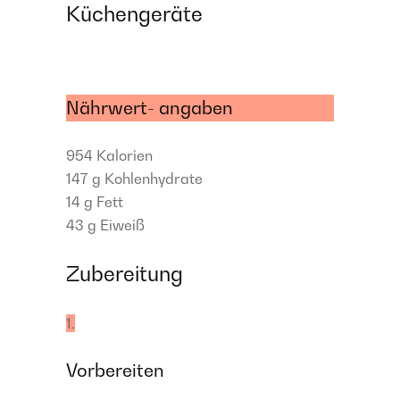
Küchengeräte
Nährwert- angaben
954
Kalorien
147 g
Kohlenhydrate
14 g
Fett
43 g
Eiweiß
Zubereitung
1.
Vorbereiten