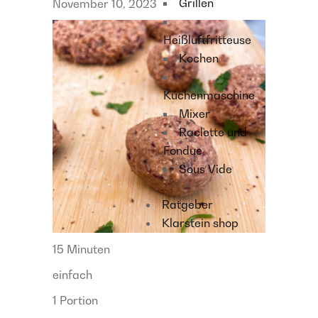
Grillen
November 10, 2023
Heißluftfritteuse
Kochen
Küchenmaschine
Mixer
Raclette und
Fondue
Sous Vide
Ratgeber
Klarstein shop
15 Minuten
einfach
1 Portion