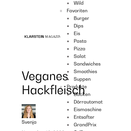
Wild
Recipes
Favoriten
Main course
Burger
Dessert
Dips
Eis
Pasta
Pizza
Salat
Sandwiches
Smoothies
Veganes
Suppen
Hackfleisch
Produkte
Backen
Dörrautomat
Eismaschine
Entsafter
Svenja
GrandPrix