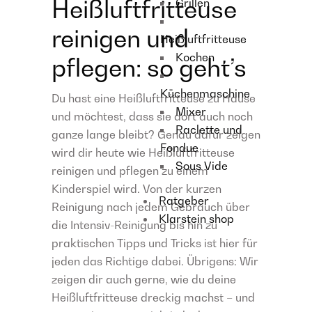
Heißluftfritteuse
Grillen
reinigen und
Heißluftfritteuse
Kochen
pflegen: so geht’s
Küchenmaschine
Du hast eine Heißluftfritteuse zu Hause
Mixer
und möchtest, dass sie dort auch noch
Raclette und
ganze lange bleibt? Genau dafür zeigen
Fondue
wird dir heute wie Heißluftfritteuse
Sous Vide
reinigen und pflegen zu einem
Kinderspiel wird. Von der kurzen
Ratgeber
Reinigung nach jedem Gebrauch über
Klarstein shop
die Intensiv-Reinigung bis hin zu
praktischen Tipps und Tricks ist hier für
jeden das Richtige dabei. Übrigens: Wir
zeigen dir auch gerne, wie du deine
Heißluftfritteuse dreckig machst – und