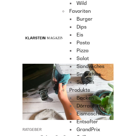
Wild
Recipes
Favoriten
Main course
Burger
Dessert
Dips
Eis
Pasta
Pizza
Salat
Sandwiches
Smoothies
Suppen
Produkte
Backen
Dörrautomat
Eismaschine
Entsafter
GrandPrix
RATGEBER