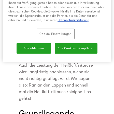
effektiv Geld.
ihnen zur Verfügung gestellt haben oder die sie aus Ihrer Nutzung
ihrer Dienste gesammelt haben. Sie finden weitere Informationen über
Ein zweiter Punkt ist die Hygiene:
die spezifischen Cookies, die Zwecke, für die Ihre Daten verarbeitet
Bleiben Reste von Lebensmitteln lange
werden, die Speicherdauer und die Partner, die die Daten für uns
erhalten und auswerten, in unserer
Datenschutzerklärung
.
in der Heißluftfritteuse zurück, können
diese anfangen zu schimmeln, für
Cookie-Einstellungen
unangenehme Gerüche sorgen und von
Nutzung zu Nutzung weiter verbrennen
Alle ablehnen
Alle Cookies akzeptieren
und deinen Airfryer nachhaltig
beschädigen.
Auch die Leistung der Heißluftfritteuse
wird langfristig nachlassen, wenn sie
nicht richtig gepflegt wird. Wir sagen
also: Ran an den Lappen und schnell
mal die Heißluftfritteuse reinigen. Los
geht’s!
Grundlegende