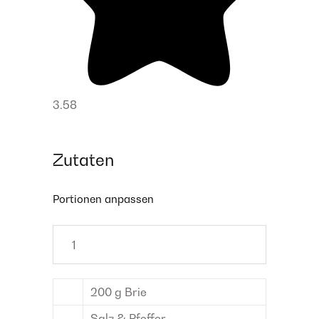
3.58
Zutaten
Portionen anpassen
200
g
Brie
Salz & Pfeffer