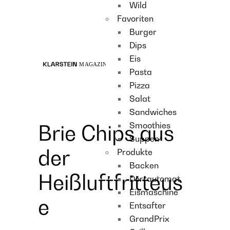
Wild
Recipes
Favoriten
Main course
Burger
Dessert
Dips
Eis
Pasta
Pizza
Salat
Sandwiches
Smoothies
Brie Chips aus
Suppen
der
Produkte
Backen
Heißluftfritteus
Dörrautomat
Eismaschine
e
Entsafter
GrandPrix