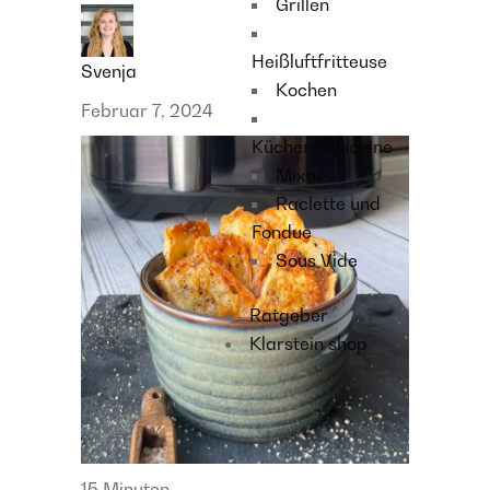
Grillen
Heißluftfritteuse
Svenja
Kochen
Februar 7, 2024
Küchenmaschine
Mixer
Raclette und
Fondue
Sous Vide
Ratgeber
Klarstein shop
15 Minuten