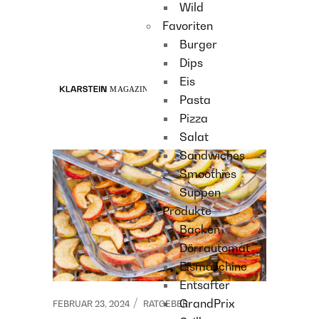
Wild
Recipes
Favoriten
Main course
Burger
Dessert
Dips
Eis
Pasta
Pizza
Salat
Sandwiches
Smoothies
Suppen
Produkte
Backen
Dörrautomat
Eismaschine
Entsafter
GrandPrix
FEBRUAR 23, 2024
RATGEBER