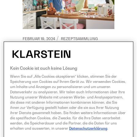
FEBRUAR 19, 2024
REZEPTSAMMLUNG
Ostern: Backen im
Frühling
Kein Cookie ist auch keine Lösung
Wenn Sie auf „Alle Cookies akzeptieren“ klicken, stimmen Sie der
Speicherung von Cookies auf Ihrem Gerät zu. Wir verwenden Cookies,
Ostern steht vor der Tür und du hast
um Inhalte und Anzeigen zu personalisieren und um unseren
Datenverkehr zu analysieren. Wir teilen auch Informationen über Ihre
Lust, etwas richtig Leckeres zu
Nutzung unserer Website mit unseren Werbe- und Analysepartnern,
backen? Da rennst du bei uns offene
die diese mit anderen Informationen kombinieren können, die Sie
ihnen zur Verfügung gestellt haben oder die sie aus Ihrer Nutzung
Türen ein. Wir lieben Feiertage, wir
ihrer Dienste gesammelt haben. Sie finden weitere Informationen über
lieben backen und wir lieben es, uns...
die spezifischen Cookies, die Zwecke, für die Ihre Daten verarbeitet
werden, die Speicherdauer und die Partner, die die Daten für uns
erhalten und auswerten, in unserer
Datenschutzerklärung
.