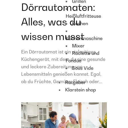
Grillen
Dörrautomaten:
Heißluftfritteuse
Alles, was du
Kochen
wissen musst
Küchenmaschine
Mixer
Ein Dörrautomat ist ein vielseitiges
Raclette und
Küchengerät, mit dem du eine gesunde
Fondue
und leckere Zubereitung von
Sous Vide
Lebensmitteln genießen kannst. Egal,
ob du Früchte, Gemüse, Fleisch oder...
Ratgeber
Klarstein shop