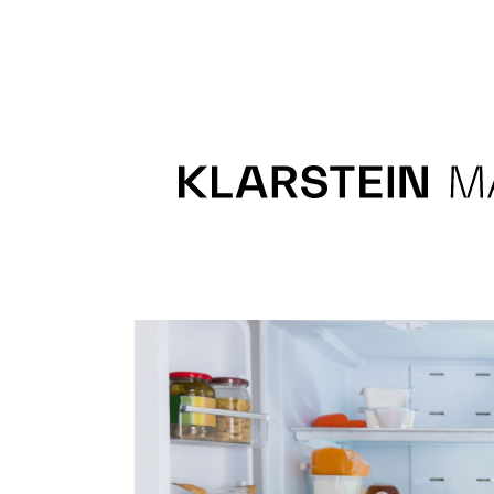
Recipes
Main course
Dessert