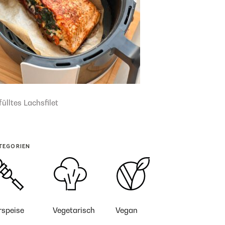
ülltes Lachsfilet
TEGORIEN
rspeise
Vegetarisch
Vegan