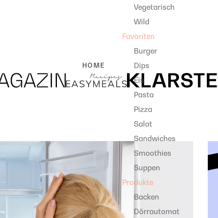
Vegetarisch
Wild
Favoriten
Burger
Dips
HOME
Eis
Pasta
Pizza
Salat
Sandwiches
Smoothies
Suppen
Produkte
Backen
Dörrautomat