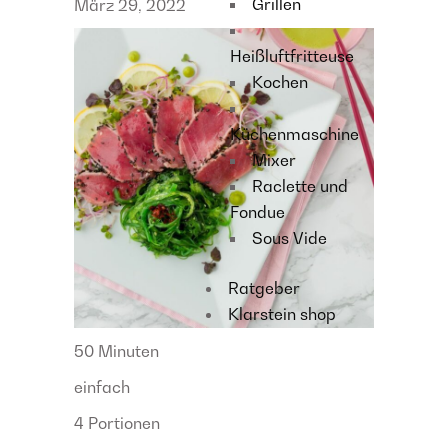
Grillen
März 29, 2022
Heißluftfritteuse
Kochen
Küchenmaschine
Mixer
Raclette und
Fondue
Sous Vide
Ratgeber
Klarstein shop
50 Minuten
einfach
4 Portionen