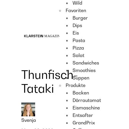
Wild
Recipes
Favoriten
Main course
Burger
Dessert
Dips
Eis
Pasta
Pizza
Salat
Sandwiches
Smoothies
Thunfisch-
Suppen
Tataki
Produkte
Backen
Dörrautomat
Eismaschine
Entsafter
Svenja
GrandPrix