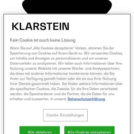
Kein Cookie ist auch keine Lösung
Wenn Sie auf „Alle Cookies akzeptieren“ klicken, stimmen Sie der
Speicherung von Cookies auf Ihrem Gerät zu. Wir verwenden Cookies,
um Inhalte und Anzeigen zu personalisieren und um unseren
Datenverkehr zu analysieren. Wir teilen auch Informationen über Ihre
Nutzung unserer Website mit unseren Werbe- und Analysepartnern,
die diese mit anderen Informationen kombinieren können, die Sie
ihnen zur Verfügung gestellt haben oder die sie aus Ihrer Nutzung
ihrer Dienste gesammelt haben. Sie finden weitere Informationen über
die spezifischen Cookies, die Zwecke, für die Ihre Daten verarbeitet
werden, die Speicherdauer und die Partner, die die Daten für uns
erhalten und auswerten, in unserer
Datenschutzerklärung
.
Cookie-Einstellungen
Alle ablehnen
Alle Cookies akzeptieren