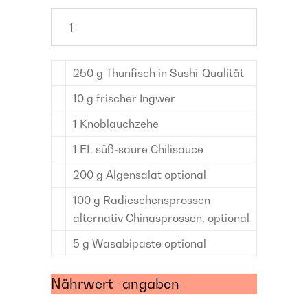
250
g
Thunfisch
in Sushi-Qualität
10
g
frischer Ingwer
1
Knoblauchzehe
1
EL
süß-saure Chilisauce
200
g
Algensalat
optional
100
g
Radieschensprossen
alternativ Chinasprossen, optional
5
g
Wasabipaste
optional
Nährwert- angaben