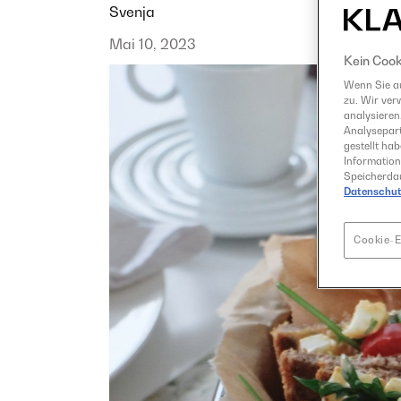
Svenja
Mai 10, 2023
Kein Cook
Wenn Sie au
zu. Wir ver
analysieren
Analysepart
gestellt ha
Information
Speicherdau
Datenschut
Cookie-E