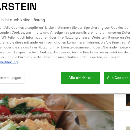
Eismaschine
Entsafter
ie ist auch keine Lösung
GrandPrix
f „Alle Cookies akzeptieren“ klicken, stimmen Sie der Speicherung von Cookies auf
Grillen
wenden Cookies, um Inhalte und Anzeigen zu personalisieren und um unseren Date
. Wir teilen auch Informationen über Ihre Nutzung unserer Website mit unseren W
Heißluftfritteuse
nern, die diese mit anderen Informationen kombinieren können, die Sie ihnen zur 
ben oder die sie aus Ihrer Nutzung ihrer Dienste gesammelt haben. Sie finden weiter
Kochen
en über die spezifischen Cookies, die Zwecke, für die Ihre Daten verarbeitet werden,
Küchenmaschine
er und die Partner, die die Daten für uns erhalten und auswerten, in unserer
zerklärung
.
Mixer
Raclette und Fondue
instellungen
Alle ablehnen
Alle Cookies
Sous Vide
Suche