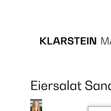
Recipes
Main course
Dessert
Eiersalat Sa