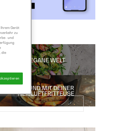
 Ihrem Gerät
nverkehr zu
erbe- und
Verfügung
e
 die
 akzeptieren