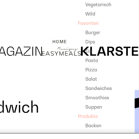
Vegetarisch
Wild
Favoriten
Burger
Dips
HOME
Eis
Pasta
Pizza
Salat
Sandwiches
Smoothies
ndwich
Suppen
Produkte
Backen
Dörrautomat