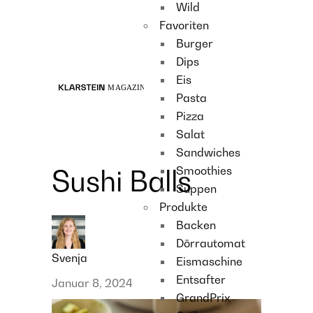
Wild
Recipes
Favoriten
Main course
Burger
Dessert
Dips
Eis
Pasta
Pizza
Salat
Sandwiches
Smoothies
Sushi Balls
Suppen
Produkte
Backen
Dörrautomat
Svenja
Eismaschine
Entsafter
Januar 8, 2024
GrandPrix