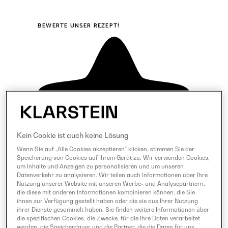
BEWERTE UNSER REZEPT!
Kein Cookie ist auch keine Lösung
Wenn Sie auf „Alle Cookies akzeptieren“ klicken, stimmen Sie der
Speicherung von Cookies auf Ihrem Gerät zu. Wir verwenden Cookies,
um Inhalte und Anzeigen zu personalisieren und um unseren
Datenverkehr zu analysieren. Wir teilen auch Informationen über Ihre
Nutzung unserer Website mit unseren Werbe- und Analysepartnern,
die diese mit anderen Informationen kombinieren können, die Sie
ihnen zur Verfügung gestellt haben oder die sie aus Ihrer Nutzung
ihrer Dienste gesammelt haben. Sie finden weitere Informationen über
die spezifischen Cookies, die Zwecke, für die Ihre Daten verarbeitet
werden, die Speicherdauer und die Partner, die die Daten für uns