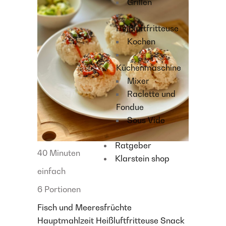
Grillen
Heißluftfritteuse
Kochen
Küchenmaschine
Mixer
Raclette und
Fondue
Sous Vide
Ratgeber
40 Minuten
Klarstein shop
einfach
6 Portionen
Fisch und Meeresfrüchte
Hauptmahlzeit
Heißluftfritteuse
Snack