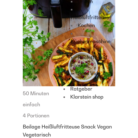
Grillen
Heißluftfritteuse
Kochen
Küchenmaschine
Mixer
Raclette und
Fondue
Sous Vide
Ratgeber
50 Minuten
Klarstein shop
einfach
4 Portionen
Beilage
Heißluftfritteuse
Snack
Vegan
Vegetarisch