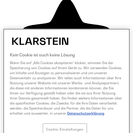
Kein Cookie ist auch keine Lösung
Wenn Sie auf „Alle Cookies akzeptieren“ klicken, stimmen Sie der
Speicherung von Cookies auf Ihrem Gerät zu. Wir verwenden Cookies,
um Inhalte und Anzeigen zu personalisieren und um unseren
Datenverkehr zu analysieren. Wir teilen auch Informationen über Ihre
Nutzung unserer Website mit unseren Werbe- und Analysepartnern,
die diese mit anderen Informationen kombinieren können, die Sie
ihnen zur Verfügung gestellt haben oder die sie aus Ihrer Nutzung
ihrer Dienste gesammelt haben. Sie finden weitere Informationen über
die spezifischen Cookies, die Zwecke, für die Ihre Daten verarbeitet
werden, die Speicherdauer und die Partner, die die Daten für uns
erhalten und auswerten, in unserer
Datenschutzerklärung
.
Cookie-Einstellungen