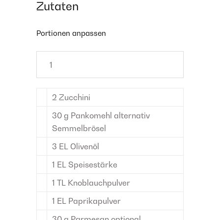
Zutaten
Portionen anpassen
2
Zucchini
30
g
Pankomehl
alternativ
Semmelbrösel
3
EL
Olivenöl
1
EL
Speisestärke
1
TL
Knoblauchpulver
1
EL
Paprikapulver
30
g
Parmesan
optional