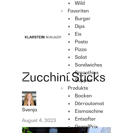
Wild
Recipes
Favoriten
Main course
Burger
Dessert
Dips
Eis
Pasta
Pizza
Salat
Sandwiches
Smoothies
Zucchini Sticks
Suppen
Produkte
Backen
Dörrautomat
Svenja
Eismaschine
Entsafter
August 4, 2023
GrandPrix