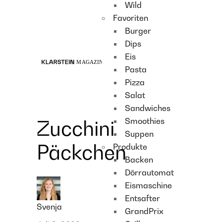
Wild
Recipes
Favoriten
Main course
Burger
Dessert
Dips
Eis
Pasta
Pizza
Salat
Sandwiches
Smoothies
Zucchini
Suppen
Päckchen
Produkte
Backen
Dörrautomat
Eismaschine
Entsafter
Svenja
GrandPrix