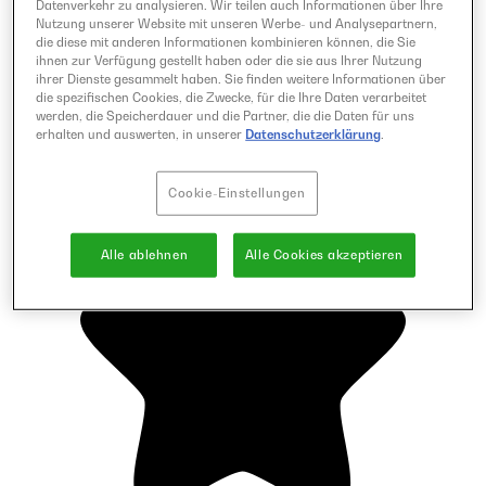
Datenverkehr zu analysieren. Wir teilen auch Informationen über Ihre
Nutzung unserer Website mit unseren Werbe- und Analysepartnern,
die diese mit anderen Informationen kombinieren können, die Sie
ihnen zur Verfügung gestellt haben oder die sie aus Ihrer Nutzung
ihrer Dienste gesammelt haben. Sie finden weitere Informationen über
die spezifischen Cookies, die Zwecke, für die Ihre Daten verarbeitet
werden, die Speicherdauer und die Partner, die die Daten für uns
erhalten und auswerten, in unserer
Datenschutzerklärung
.
Cookie-Einstellungen
Alle ablehnen
Alle Cookies akzeptieren