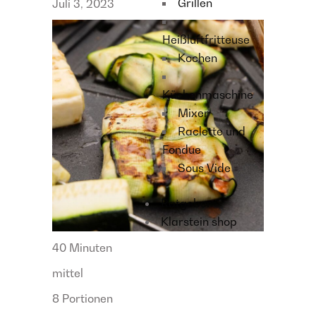
Grillen
Juli 3, 2023
Heißluftfritteuse
Kochen
Küchenmaschine
Mixer
Raclette und
Fondue
Sous Vide
Ratgeber
Klarstein shop
40 Minuten
mittel
8 Portionen