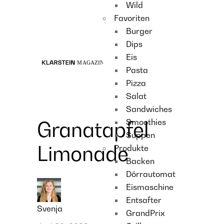
Wild
Recipes
Favoriten
Main course
Burger
Dessert
Dips
Eis
Pasta
Pizza
Salat
Sandwiches
Smoothies
Granatapfel
Suppen
Limonade
Produkte
Backen
Dörrautomat
Eismaschine
Entsafter
Svenja
GrandPrix