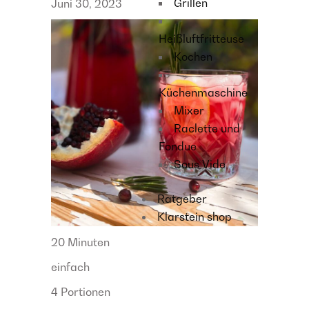
Grillen
Juni 30, 2023
Heißluftfritteuse
Kochen
Küchenmaschine
Mixer
Raclette und
Fondue
Sous Vide
Ratgeber
Klarstein shop
20 Minuten
einfach
4 Portionen