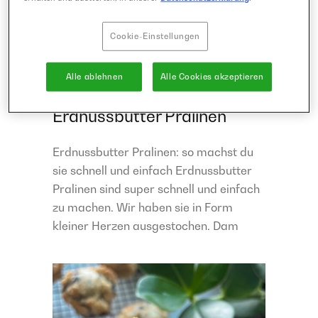
45 Minuten
Cookie-Einstellungen
einfach
Backen
Snack
Vegan
Vegetarisch
Alle ablehnen
Alle Cookies akzeptieren
Erdnussbutter Pralinen
Erdnussbutter Pralinen: so machst du
sie schnell und einfach Erdnussbutter
Pralinen sind super schnell und einfach
zu machen. Wir haben sie in Form
kleiner Herzen ausgestochen. Dam