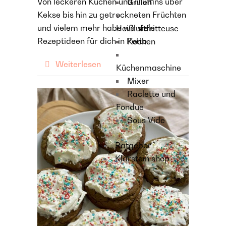
Von leckeren Kuchen und Muffins über
Grillen
Kekse bis hin zu getrockneten Früchten
und vielem mehr habe wir viele
Heißluftfritteuse
Rezeptideen für dich in Petto.
Kochen
Weiterlesen
Küchenmaschine
Mixer
Raclette und
Fondue
Sous Vide
Ratgeber
Klarstein shop