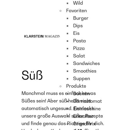
Wild
Recipes
Favoriten
Main course
Burger
Dessert
Dips
Eis
Pasta
Pizza
Salat
Sandwiches
Smoothies
Süß
Suppen
Produkte
Manchmal muss es einfach etwas
Backen
Süßes sein! Aber süß heißt nicht
Dörrautomat
automatisch ungesund. Entdecke
Eismaschine
unsere große Auswahl süßer Rezepte
Entsafter
und finde genau das Richtige für dich.
GrandPrix