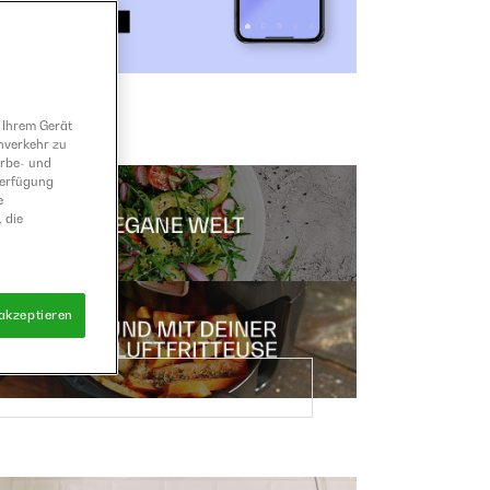
 Ihrem Gerät
nverkehr zu
erbe- und
Verfügung
e
 die
 akzeptieren