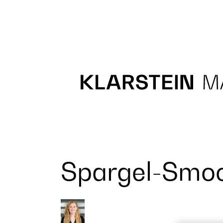
Recipes
Main course
Dessert
Spargel-Smoo