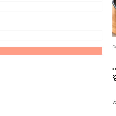
Ge
K
V