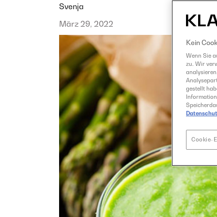
Svenja
März 29, 2022
Kein Cook
Wenn Sie au
zu. Wir ver
analysieren
Analysepart
gestellt ha
Information
Speicherdau
Datenschut
Cookie-E