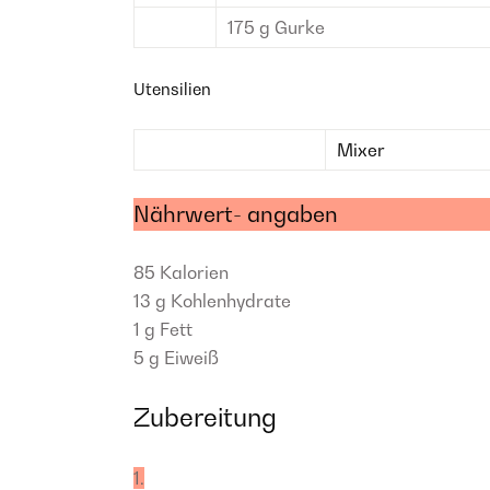
175
g
Gurke
Utensilien
Mixer
Nährwert- angaben
85
Kalorien
13 g
Kohlenhydrate
1 g
Fett
5 g
Eiweiß
Zubereitung
1.