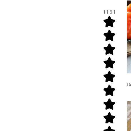
1
1
5
1
O