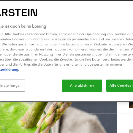
Eismaschine
Entsafter
GrandPrix
ie ist auch keine Lösung
Grillen
f „Alle Cookies akzeptieren“ klicken, stimmen Sie der Speicherung von Cookies auf
wenden Cookies, um Inhalte und Anzeigen zu personalisieren und um unseren Date
Heißluftfritteuse
. Wir teilen auch Informationen über Ihre Nutzung unserer Website mit unseren W
Kochen
nern, die diese mit anderen Informationen kombinieren können, die Sie ihnen zur 
ben oder die sie aus Ihrer Nutzung ihrer Dienste gesammelt haben. Sie finden weiter
Küchenmaschine
en über die spezifischen Cookies, die Zwecke, für die Ihre Daten verarbeitet werden,
er und die Partner, die die Daten für uns erhalten und auswerten, in unserer
Mixer
zerklärung
.
Raclette und Fondue
Sous Vide
instellungen
Alle ablehnen
Alle Cookies
Suche