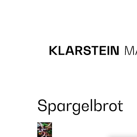
Recipes
Main course
Dessert
Spargelbrot