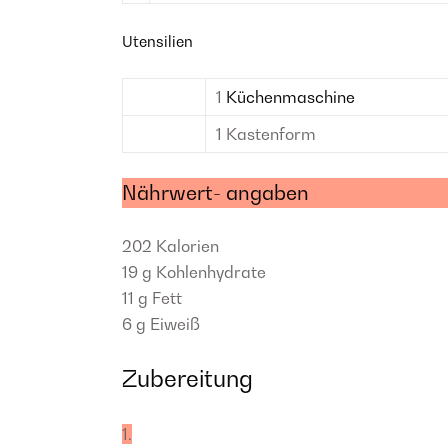
Utensilien
1
Küchenmaschine
1
Kastenform
Nährwert- angaben
202
Kalorien
19 g
Kohlenhydrate
11 g
Fett
6 g
Eiweiß
Zubereitung
1.