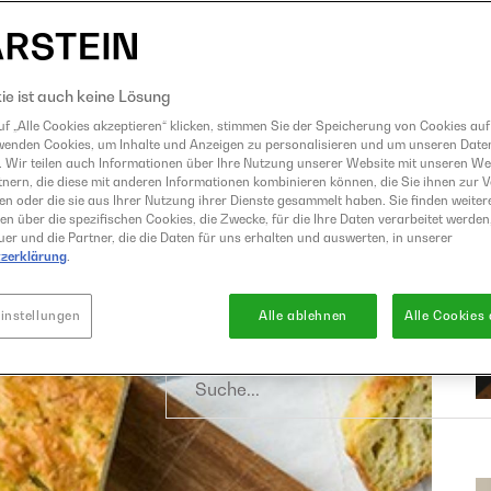
Eismaschine
Entsafter
GrandPrix
ie ist auch keine Lösung
Grillen
f „Alle Cookies akzeptieren“ klicken, stimmen Sie der Speicherung von Cookies auf
wenden Cookies, um Inhalte und Anzeigen zu personalisieren und um unseren Date
Heißluftfritteuse
. Wir teilen auch Informationen über Ihre Nutzung unserer Website mit unseren W
Kochen
nern, die diese mit anderen Informationen kombinieren können, die Sie ihnen zur 
ben oder die sie aus Ihrer Nutzung ihrer Dienste gesammelt haben. Sie finden weiter
Küchenmaschine
en über die spezifischen Cookies, die Zwecke, für die Ihre Daten verarbeitet werden,
er und die Partner, die die Daten für uns erhalten und auswerten, in unserer
Mixer
zerklärung
.
Raclette und Fondue
Sous Vide
instellungen
Alle ablehnen
Alle Cookies
Suche