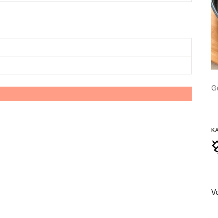
Ge
K
V