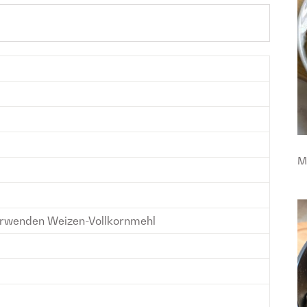
M
erwenden Weizen-Vollkornmehl