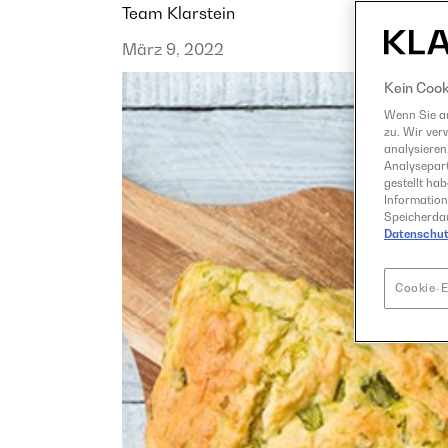
Team Klarstein
März 9, 2022
Kein Cook
Wenn Sie au
zu. Wir ver
analysieren
Analysepart
gestellt ha
Information
Speicherdau
Datenschut
Cookie-E