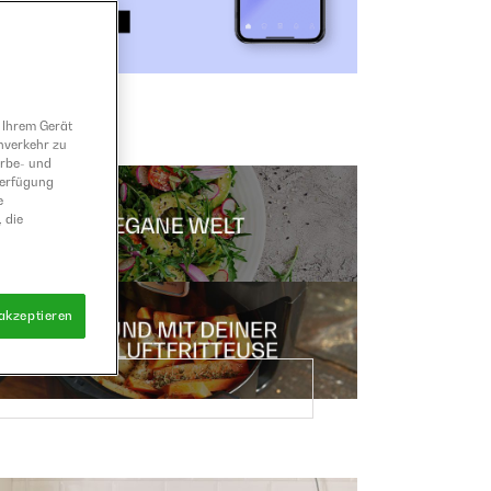
 Ihrem Gerät
nverkehr zu
erbe- und
Verfügung
e
 die
 akzeptieren