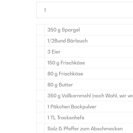
350
g
Spargel
1/2
Bund
Bärlauch
3
Eier
150
g
Frischkäse
80
g
Frischkäse
80
g
Butter
350
g
Vollkornmehl
(nach Wahl, wir v
1
Päkchen
Backpulver
1
TL
Trockenhefe
Salz & Pfeffer
zum Abschmecken