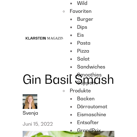
Wild
Recipes
Favoriten
Main course
Burger
Dessert
Dips
Eis
Pasta
Pizza
Salat
Sandwiches
Smoothies
Gin Basil Smash
Suppen
Produkte
Backen
Dörrautomat
Svenja
Eismaschine
Entsafter
Juni 15, 2022
GrandPrix