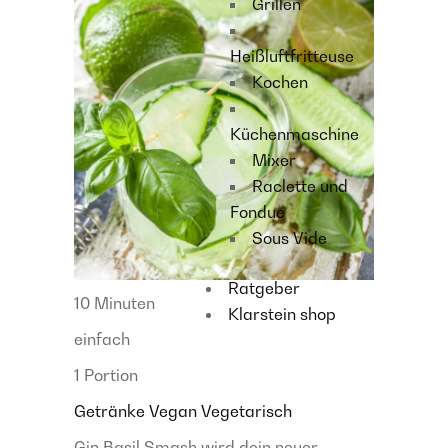
Grillen
Heißluftfritteuse
Kochen
Küchenmaschine
Mixer
Raclette und
Fondue
Sous Vide
Ratgeber
10 Minuten
Klarstein shop
einfach
1 Portion
Getränke
Vegan
Vegetarisch
Gin Basil Smash wird dein neuer