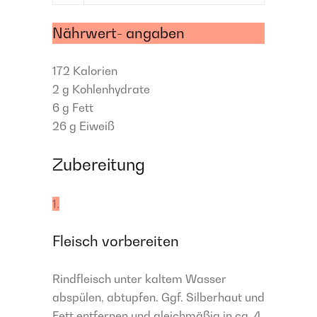
Nährwert- angaben
172
Kalorien
2 g
Kohlenhydrate
6 g
Fett
26 g
Eiweiß
Zubereitung
1.
Fleisch vorbereiten
Rindfleisch unter kaltem Wasser
abspülen, abtupfen. Ggf. Silberhaut und
Fett entfernen und gleichmäßig in ca. 4