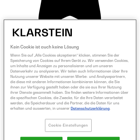
Kein Cookie ist auch keine Lösung
Wenn Sie auf „Alle Cookies akzeptieren“ klicken, stimmen Sie der
Speicherung von Cookies auf Ihrem Gerät zu. Wir verwenden Cookies,
um Inhalte und Anzeigen zu personalisieren und um unseren
Datenverkehr zu analysieren. Wir teilen auch Informationen über Ihre
Nutzung unserer Website mit unseren Werbe- und Analysepartnern,
die diese mit anderen Informationen kombinieren können, die Sie
ihnen zur Verfügung gestellt haben oder die sie aus Ihrer Nutzung
ihrer Dienste gesammelt haben. Sie finden weitere Informationen über
die spezifischen Cookies, die Zwecke, für die Ihre Daten verarbeitet
werden, die Speicherdauer und die Partner, die die Daten für uns
erhalten und auswerten, in unserer
Datenschutzerklärung
.
Cookie-Einstellungen