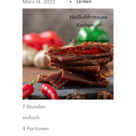
Grillen
März 14, 2022
Heißluftfritteuse
Kochen
Küchenmaschine
Mixer
Raclette und
Fondue
Sous Vide
Ratgeber
Klarstein shop
7 Stunden
einfach
4 Portionen