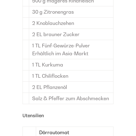
500
g
mageres Rindfleisch
30
g
Zitronengras
2
Knoblauchzehen
2
EL
brauner Zucker
1
TL
Fünf-Gewürze-Pulver
Erhältlich im Asia-Markt
1
TL
Kurkuma
1
TL
Chiliflocken
2
EL
Pflanzenöl
Salz & Pfeffer
zum Abschmecken
Utensilien
Dörrautomat