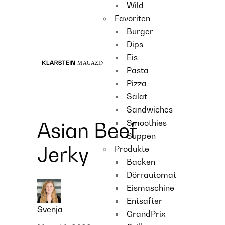
Wild
Recipes
Favoriten
Main course
Burger
Dessert
Dips
Eis
Pasta
Pizza
Salat
Sandwiches
Smoothies
Asian Beef
Suppen
Jerky
Produkte
Backen
Dörrautomat
Eismaschine
Entsafter
Svenja
GrandPrix