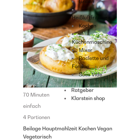
Grillen
Heißluftfritteuse
Kochen
Küchenmaschine
Mixer
Raclette und
Fondue
Sous Vide
Ratgeber
70 Minuten
Klarstein shop
einfach
4 Portionen
Beilage
Hauptmahlzeit
Kochen
Vegan
Vegetarisch