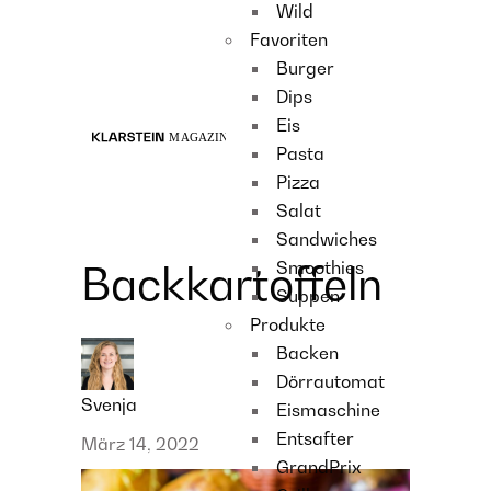
Wild
Recipes
Favoriten
Main course
Burger
Dessert
Dips
Eis
Pasta
Pizza
Salat
Sandwiches
Smoothies
Backkartoffeln
Suppen
Produkte
Backen
Dörrautomat
Svenja
Eismaschine
Entsafter
März 14, 2022
GrandPrix