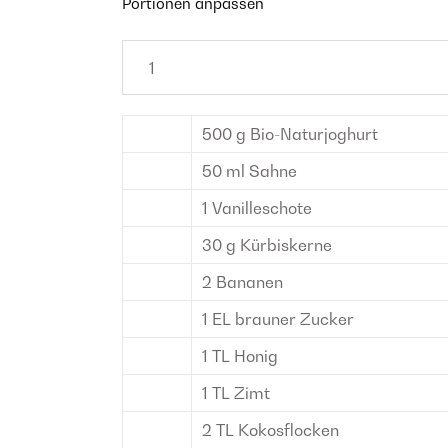
Portionen anpassen
500
g
Bio-Naturjoghurt
50
ml
Sahne
1
Vanilleschote
30
g
Kürbiskerne
2
Bananen
1
EL
brauner Zucker
1
TL
Honig
1
TL
Zimt
2
TL
Kokosflocken