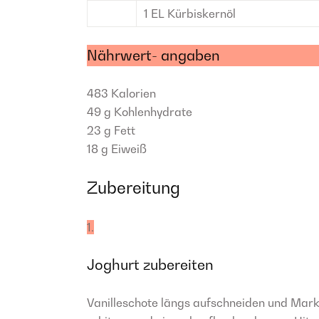
1
EL
Kürbiskernöl
Nährwert- angaben
483
Kalorien
49 g
Kohlenhydrate
23 g
Fett
18 g
Eiweiß
Zubereitung
1.
Joghurt zubereiten
Vanilleschote längs aufschneiden und Mar