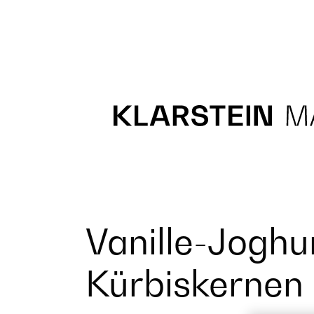
Recipes
Main course
Dessert
Vanille-Joghu
Kürbiskernen