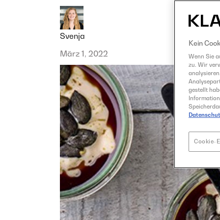
Svenja
Kein Cook
März 1, 2022
Wenn Sie au
zu. Wir ver
analysieren
Analysepart
gestellt ha
Information
Speicherdau
Datenschut
Cookie-E