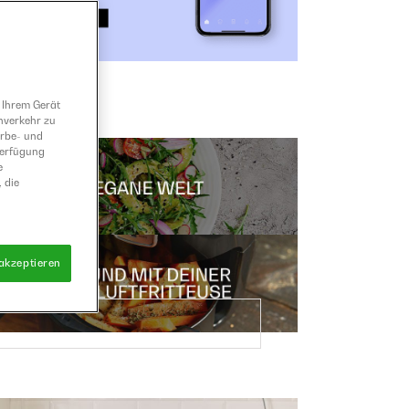
 Ihrem Gerät
nverkehr zu
erbe- und
Verfügung
e
 die
 akzeptieren