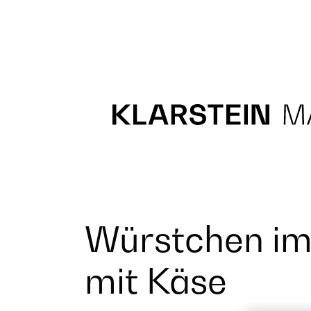
Recipes
Main course
Dessert
Würstchen im
mit Käse