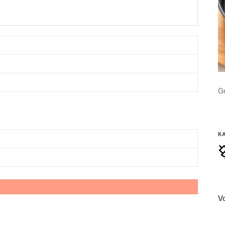
Ge
K
V