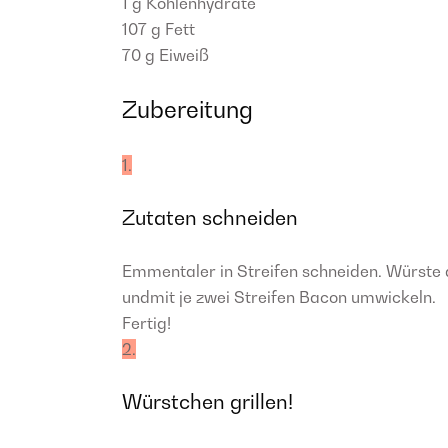
1 g
Kohlenhydrate
107 g
Fett
70 g
Eiweiß
Zubereitung
1.
Zutaten schneiden
Emmentaler in Streifen schneiden. Würste 
undmit je zwei Streifen Bacon umwickeln.
Fertig!
2.
Würstchen grillen!