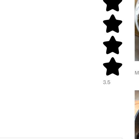
M
3.5