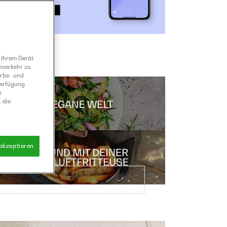
 Ihrem Gerät
nverkehr zu
erbe- und
Verfügung
e
 die
 akzeptieren