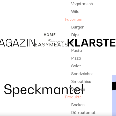
Vegetarisch
Wild
Favoriten
Burger
Dips
HOME
Eis
Pasta
Pizza
Salat
Sandwiches
Smoothies
 Speckmantel
Suppen
Produkte
Backen
Dörrautomat