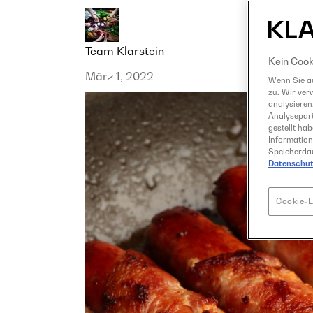
Team Klarstein
Kein Cook
März 1, 2022
Wenn Sie au
zu. Wir ver
analysieren
Analysepart
gestellt ha
Information
Speicherdau
Datenschut
Cookie-E