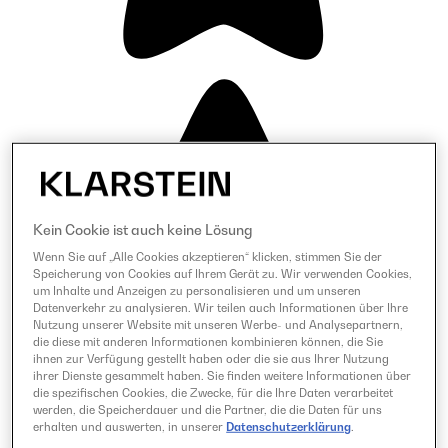
Kein Cookie ist auch keine Lösung
Wenn Sie auf „Alle Cookies akzeptieren“ klicken, stimmen Sie der
Speicherung von Cookies auf Ihrem Gerät zu. Wir verwenden Cookies,
um Inhalte und Anzeigen zu personalisieren und um unseren
Datenverkehr zu analysieren. Wir teilen auch Informationen über Ihre
Nutzung unserer Website mit unseren Werbe- und Analysepartnern,
die diese mit anderen Informationen kombinieren können, die Sie
ihnen zur Verfügung gestellt haben oder die sie aus Ihrer Nutzung
ihrer Dienste gesammelt haben. Sie finden weitere Informationen über
die spezifischen Cookies, die Zwecke, für die Ihre Daten verarbeitet
werden, die Speicherdauer und die Partner, die die Daten für uns
erhalten und auswerten, in unserer
Datenschutzerklärung
.