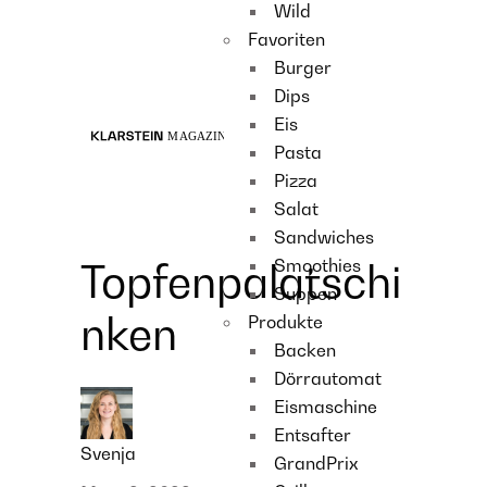
Wild
Recipes
Favoriten
Main course
Burger
Dessert
Dips
Eis
Pasta
Pizza
Salat
Sandwiches
Smoothies
Topfenpalatschi
Suppen
nken
Produkte
Backen
Dörrautomat
Eismaschine
Entsafter
Svenja
GrandPrix