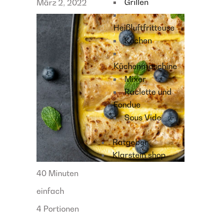
Grillen
März 2, 2022
Heißluftfritteuse
Kochen
Küchenmaschine
Mixer
Raclette und
Fondue
Sous Vide
Ratgeber
Klarstein shop
40 Minuten
einfach
4 Portionen