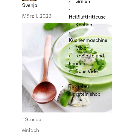
Grillen
Svenja
März 1, 2023
Heißluftfritteuse
Kochen
Küchenmaschine
Mixer
Raclette und
Fondue
Sous Vide
Ratgeber
Klarstein shop
1 Stunde
einfach