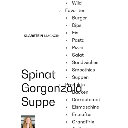
Wild
Recipes
Favoriten
Main course
Burger
Dessert
Dips
Eis
Pasta
Pizza
Salat
Sandwiches
Smoothies
Spinat
Suppen
Gorgonzola
Produkte
Backen
Suppe
Dörrautomat
Eismaschine
Entsafter
GrandPrix