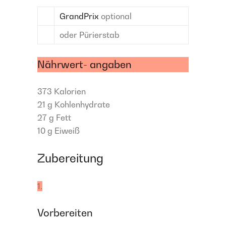
GrandPrix
optional
oder Pürierstab
Nährwert- angaben
373
Kalorien
21 g
Kohlenhydrate
27 g
Fett
10 g
Eiweiß
Zubereitung
1.
Vorbereiten