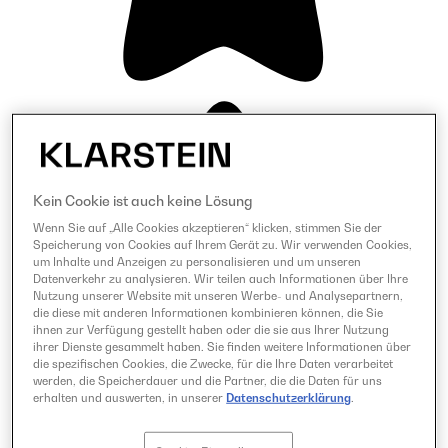
Kein Cookie ist auch keine Lösung
Wenn Sie auf „Alle Cookies akzeptieren“ klicken, stimmen Sie der
Speicherung von Cookies auf Ihrem Gerät zu. Wir verwenden Cookies,
um Inhalte und Anzeigen zu personalisieren und um unseren
Datenverkehr zu analysieren. Wir teilen auch Informationen über Ihre
Nutzung unserer Website mit unseren Werbe- und Analysepartnern,
die diese mit anderen Informationen kombinieren können, die Sie
ihnen zur Verfügung gestellt haben oder die sie aus Ihrer Nutzung
ihrer Dienste gesammelt haben. Sie finden weitere Informationen über
die spezifischen Cookies, die Zwecke, für die Ihre Daten verarbeitet
werden, die Speicherdauer und die Partner, die die Daten für uns
erhalten und auswerten, in unserer
Datenschutzerklärung
.