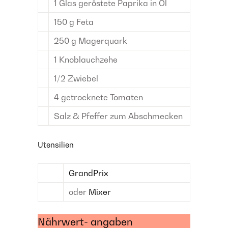
1
Glas
geröstete Paprika
in Öl
150
g
Feta
250
g
Magerquark
1
Knoblauchzehe
1/2
Zwiebel
4
getrocknete Tomaten
Salz & Pfeffer
zum Abschmecken
Utensilien
GrandPrix
oder
Mixer
Nährwert- angaben