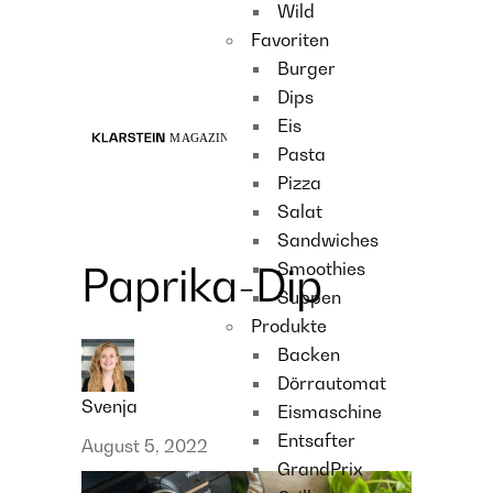
Wild
Recipes
Favoriten
Main course
Burger
Dessert
Dips
Eis
Pasta
Pizza
Salat
Sandwiches
Smoothies
Paprika-Dip
Suppen
Produkte
Backen
Dörrautomat
Svenja
Eismaschine
Entsafter
August 5, 2022
GrandPrix