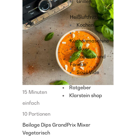
Grillen
Heißluftfritteuse
Kochen
Küchenmaschine
Mixer
Raclette und
Fondue
Sous Vide
Ratgeber
15 Minuten
Klarstein shop
einfach
10 Portionen
Beilage
Dips
GrandPrix
Mixer
Vegetarisch