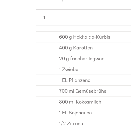
600
g
Hokkaido-Kürbis
400
g
Karotten
20
g
frischer Ingwer
1
Zwiebel
1
EL
Pflanzenöl
700
ml
Gemüsebrühe
300
ml
Kokosmilch
1
EL
Sojasauce
1/2
Zitrone