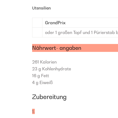
Utensilien
GrandPrix
oder 1 großen Topf und 1 Pürierstab 
Nährwert- angaben
261
Kalorien
23 g
Kohlenhydrate
16 g
Fett
4 g
Eiweiß
Zubereitung
1.