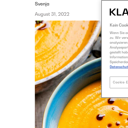
Svenja
August 31, 2022
Kein Cook
Wenn Sie au
zu. Wir ver
analysieren
Analysepart
gestellt ha
Information
Speicherdau
Datenschut
Cookie-E