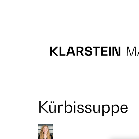
Recipes
Main course
Dessert
Kürbissuppe