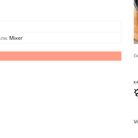
bzw.
Mixer
Ge
K
V