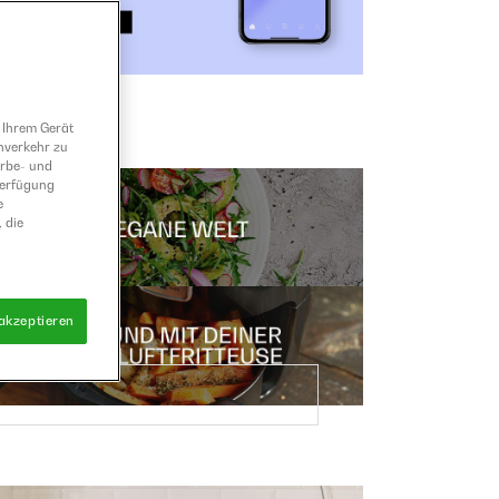
 Ihrem Gerät
nverkehr zu
erbe- und
Verfügung
e
 die
 akzeptieren