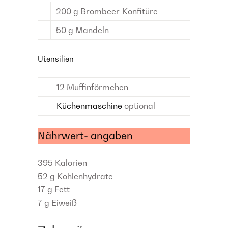
200
g
Brombeer-Konfitüre
50
g
Mandeln
Utensilien
12
Muffinförmchen
Küchenmaschine
optional
Nährwert- angaben
395
Kalorien
52 g
Kohlenhydrate
17 g
Fett
7 g
Eiweiß