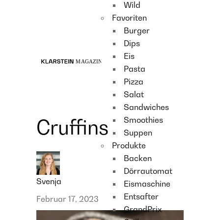
Wild
Recipes
Favoriten
Main course
Burger
Dessert
Dips
Eis
Pasta
Pizza
Salat
Sandwiches
Smoothies
Cruffins
Suppen
Produkte
Backen
Dörrautomat
Svenja
Eismaschine
Entsafter
Februar 17, 2023
GrandPrix