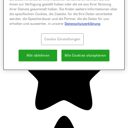
ihnen zur Verfügung gestellt haben oder die sie aus Ihrer Nutzung
ihrer Dienste gesammelt haben. Sie finden weitere Informationen über
die spezifischen Cookies, die Zwecke, für die Ihre Daten verarbeitet
werden, die Speicherdauer und die Partner, die die Daten für uns
erhalten und auswerten, in unserer
Datenschutzerklärung
.
Cookie-Einstellungen
Alle ablehnen
Alle Cookies akzeptieren