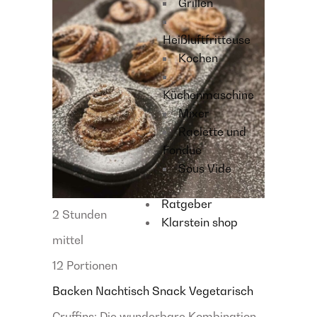
Grillen
Heißluftfritteuse
Kochen
Küchenmaschine
Mixer
Raclette und
Fondue
Sous Vide
Ratgeber
2 Stunden
Klarstein shop
mittel
12 Portionen
Backen
Nachtisch
Snack
Vegetarisch
Cruffins: Die wunderbare Kombination