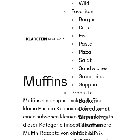
Wild
Recipes
Favoriten
Main course
Burger
Dessert
Dips
Eis
Pasta
Pizza
Salat
Sandwiches
Smoothies
Muffins
Suppen
Produkte
Muffins sind super praktisch. Eine
Backen
kleine Portion Kuchen nur für dich in
Dörrautomat
einer hübschen kleinen Verpackung. In
Eismaschine
dieser Kategorie findest du all unsere
Entsafter
Muffin-Rezepte von einfach bis
GrandPrix