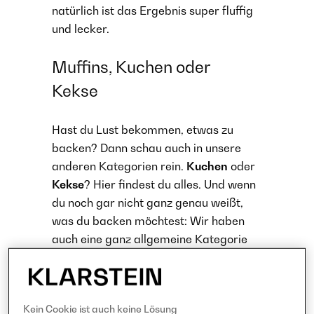
natürlich ist das Ergebnis super fluffig
und lecker.
Muffins, Kuchen oder
Kekse
Hast du Lust bekommen, etwas zu
backen? Dann schau auch in unsere
anderen Kategorien rein.
Kuchen
oder
Kekse
? Hier findest du alles. Und wenn
du noch gar nicht ganz genau weißt,
was du backen möchtest: Wir haben
auch eine ganz allgemeine Kategorie
für all unsere
Backrezepte
, die dir
sicherlich die nötige Inspiration liefern
wird. Viel Spaß beim Rühren und
Kein Cookie ist auch keine Lösung
Kneten!