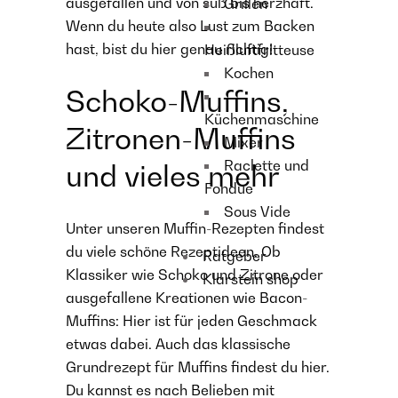
ausgefallen und von süß bis herzhaft.
Grillen
Wenn du heute also Lust zum Backen
hast, bist du hier genau richtig!
Heißluftfritteuse
Kochen
Schoko-Muffins,
Küchenmaschine
Zitronen-Muffins
Mixer
Raclette und
und vieles mehr
Fondue
Sous Vide
Unter unseren Muffin-Rezepten findest
du viele schöne Rezeptideen. Ob
Ratgeber
Klassiker wie Schoko und Zitrone oder
Klarstein shop
ausgefallene Kreationen wie Bacon-
Muffins: Hier ist für jeden Geschmack
etwas dabei. Auch das klassische
Grundrezept für Muffins findest du hier.
Du kannst es nach Belieben mit