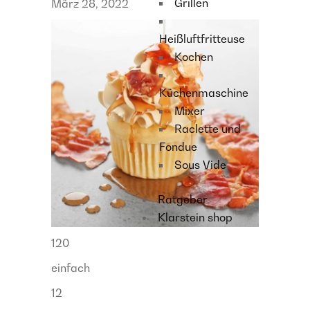
Grillen
März 28, 2022
Heißluftfritteuse
Kochen
Küchenmaschine
Mixer
Raclette und
Fondue
Sous Vide
Ratgeber
Klarstein shop
120
einfach
12