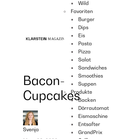
Wild
Recipes
Favoriten
Main course
Burger
Dessert
Dips
Eis
Pasta
Pizza
Salat
Sandwiches
Smoothies
Bacon-
Suppen
Cupcakes
Produkte
Backen
Dörrautomat
Eismaschine
Entsafter
Svenja
GrandPrix