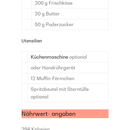
200
g
Frischkäse
20
g
Butter
50
g
Puderzucker
Utensilien
Küchenmaschine
optional
oder Handrührgerät
12
Muffin-Förmchen
Spritzbeutel mit Sterntülle
optional
Nährwert- angaben
294
Kalorien