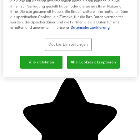
die diese mit anderen Informationen kombinieren können, die Sie
ihnen zur Verfügung gestellt haben oder die sie aus Ihrer Nutzung
ihrer Dienste gesammelt haben. Sie finden weitere Informationen über
die spezifischen Cookies, die Zwecke, für die Ihre Daten verarbeitet
werden, die Speicherdauer und die Partner, die die Daten für uns
erhalten und auswerten, in unserer
Datenschutzerklärung
.
Cookie-Einstellungen
Alle ablehnen
Alle Cookies akzeptieren