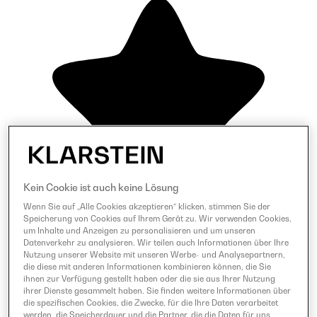
Kein Cookie ist auch keine Lösung
Wenn Sie auf „Alle Cookies akzeptieren“ klicken, stimmen Sie der
Speicherung von Cookies auf Ihrem Gerät zu. Wir verwenden Cookies,
um Inhalte und Anzeigen zu personalisieren und um unseren
Datenverkehr zu analysieren. Wir teilen auch Informationen über Ihre
Nutzung unserer Website mit unseren Werbe- und Analysepartnern,
die diese mit anderen Informationen kombinieren können, die Sie
ihnen zur Verfügung gestellt haben oder die sie aus Ihrer Nutzung
ihrer Dienste gesammelt haben. Sie finden weitere Informationen über
die spezifischen Cookies, die Zwecke, für die Ihre Daten verarbeitet
werden, die Speicherdauer und die Partner, die die Daten für uns