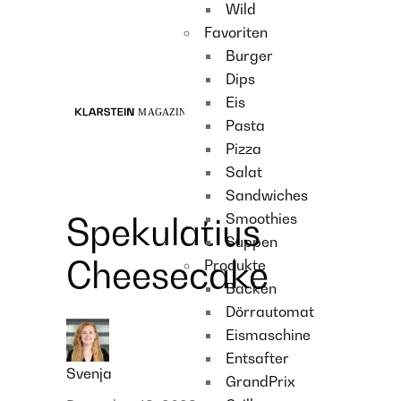
Wild
Recipes
Favoriten
Main course
Burger
Dessert
Dips
Eis
Pasta
Pizza
Salat
Sandwiches
Smoothies
Spekulatius
Suppen
Cheesecake
Produkte
Backen
Dörrautomat
Eismaschine
Entsafter
Svenja
GrandPrix