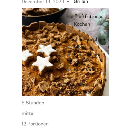
Grillen
Dezember 13, 2023
Heißluftfritteuse
Kochen
Küchenmaschine
Mixer
Raclette und
Fondue
Sous Vide
Ratgeber
Klarstein shop
5 Stunden
mittel
12 Portionen