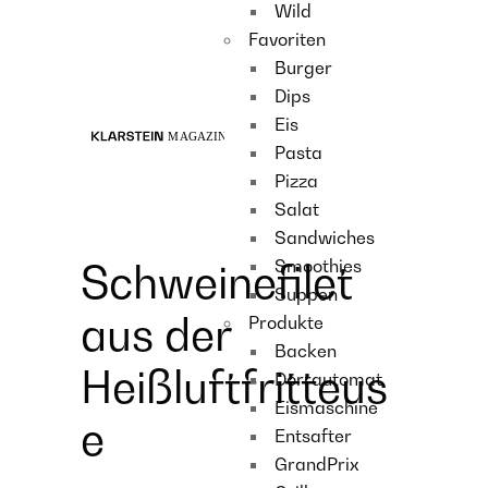
Wild
Recipes
Favoriten
Main course
Burger
Dessert
Dips
Eis
Pasta
Pizza
Salat
Sandwiches
Smoothies
Schweinefilet
Suppen
aus der
Produkte
Backen
Heißluftfritteus
Dörrautomat
Eismaschine
e
Entsafter
GrandPrix