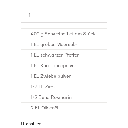
400
g
Schweinefilet
am Stück
1
EL
grobes Meersalz
1
EL
schwarzer Pfeffer
1
EL
Knoblauchpulver
1
EL
Zwiebelpulver
1/2
TL
Zimt
1/2
Bund
Rosmarin
2
EL
Olivenöl
Utensilien