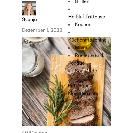
Grillen
Heißluftfritteuse
Svenja
Kochen
Dezember 1, 2023
Küchenmaschine
Mixer
Raclette und
Fondue
Sous Vide
Ratgeber
Klarstein shop
40 Minuten