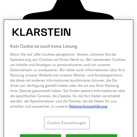
Kein Cookie ist auch keine Lösung
Wenn Sie auf „Alle Cookies akzeptieren“ klicken, stimmen Sie der
Speicherung von Cookies auf Ihrem Gerät zu. Wir verwenden Cookies,
um Inhalte und Anzeigen zu personalisieren und um unseren
Datenverkehr zu analysieren. Wir teilen auch Informationen über Ihre
Nutzung unserer Website mit unseren Werbe- und Analysepartnern,
die diese mit anderen Informationen kombinieren können, die Sie
ihnen zur Verfügung gestellt haben oder die sie aus Ihrer Nutzung
ihrer Dienste gesammelt haben. Sie finden weitere Informationen über
die spezifischen Cookies, die Zwecke, für die Ihre Daten verarbeitet
werden, die Speicherdauer und die Partner, die die Daten für uns
erhalten und auswerten, in unserer
Datenschutzerklärung
.
Cookie-Einstellungen