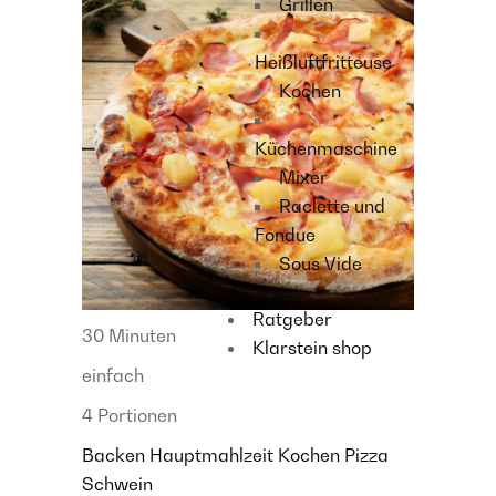
Grillen
Heißluftfritteuse
Kochen
Küchenmaschine
Mixer
Raclette und
Fondue
Sous Vide
Ratgeber
30 Minuten
Klarstein shop
einfach
4 Portionen
Backen
Hauptmahlzeit
Kochen
Pizza
Schwein