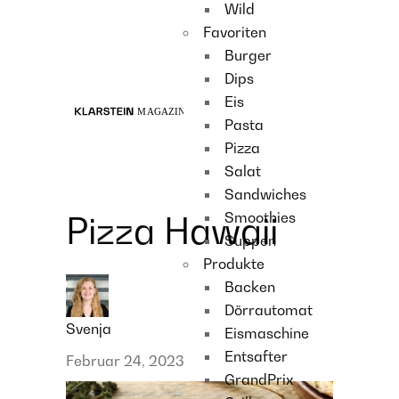
Wild
Recipes
Favoriten
Main course
Burger
Dessert
Dips
Eis
Pasta
Pizza
Salat
Sandwiches
Smoothies
Pizza Hawaii
Suppen
Produkte
Backen
Dörrautomat
Svenja
Eismaschine
Entsafter
Februar 24, 2023
GrandPrix