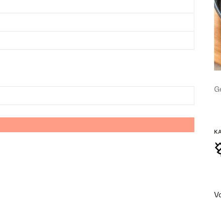
Ge
K
V