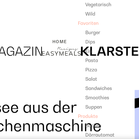
Vegetarisch
Wild
Favoriten
Burger
Dips
HOME
Eis
Pasta
Pizza
Salat
Sandwiches
Smoothies
ee aus der
Suppen
Produkte
üchenmaschine
Backen
Dörrautomat