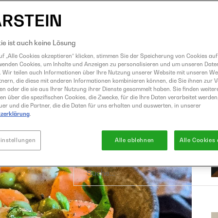
Eismaschine
Entsafter
GrandPrix
ie ist auch keine Lösung
Grillen
f „Alle Cookies akzeptieren“ klicken, stimmen Sie der Speicherung von Cookies auf
wenden Cookies, um Inhalte und Anzeigen zu personalisieren und um unseren Date
Heißluftfritteuse
. Wir teilen auch Informationen über Ihre Nutzung unserer Website mit unseren W
Kochen
nern, die diese mit anderen Informationen kombinieren können, die Sie ihnen zur 
ben oder die sie aus Ihrer Nutzung ihrer Dienste gesammelt haben. Sie finden weiter
Küchenmaschine
en über die spezifischen Cookies, die Zwecke, für die Ihre Daten verarbeitet werden,
er und die Partner, die die Daten für uns erhalten und auswerten, in unserer
Mixer
zerklärung
.
Raclette und Fondue
Sous Vide
instellungen
Alle ablehnen
Alle Cookies
Suche