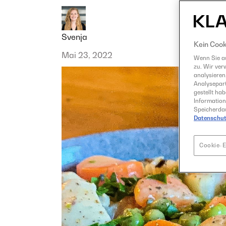
Svenja
Kein Cook
Mai 23, 2022
Wenn Sie au
zu. Wir ver
analysieren
Analysepart
gestellt ha
Information
Speicherdau
Datenschut
Cookie-E