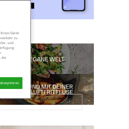
 Ihrem Gerät
nverkehr zu
erbe- und
Verfügung
e
 die
 akzeptieren