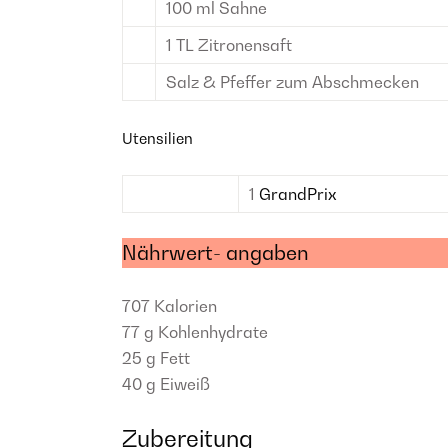
100
ml
Sahne
1
TL
Zitronensaft
Salz & Pfeffer
zum Abschmecken
Utensilien
1
GrandPrix
Nährwert- angaben
707
Kalorien
77 g
Kohlenhydrate
25 g
Fett
40 g
Eiweiß
Zubereitung