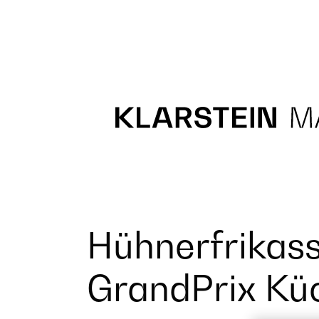
Recipes
Main course
Dessert
Hühnerfrikass
GrandPrix K