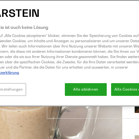
Eismaschine
Entsafter
GrandPrix
ie ist auch keine Lösung
Grillen
f „Alle Cookies akzeptieren“ klicken, stimmen Sie der Speicherung von Cookies auf
wenden Cookies, um Inhalte und Anzeigen zu personalisieren und um unseren Date
Heißluftfritteuse
. Wir teilen auch Informationen über Ihre Nutzung unserer Website mit unseren W
Kochen
nern, die diese mit anderen Informationen kombinieren können, die Sie ihnen zur 
ben oder die sie aus Ihrer Nutzung ihrer Dienste gesammelt haben. Sie finden weiter
Küchenmaschine
en über die spezifischen Cookies, die Zwecke, für die Ihre Daten verarbeitet werden,
er und die Partner, die die Daten für uns erhalten und auswerten, in unserer
Mixer
zerklärung
.
Raclette und Fondue
Sous Vide
instellungen
Alle ablehnen
Alle Cookies
Suche