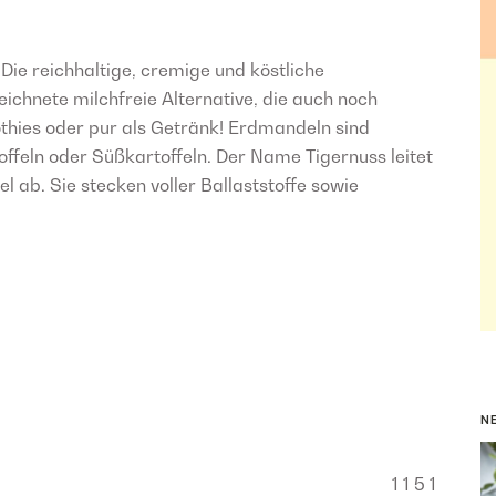
 Die reichhaltige, cremige und köstliche
ichnete milchfreie Alternative, die auch noch
oothies oder pur als Getränk! Erdmandeln sind
feln oder Süßkartoffeln. Der Name Tigernuss leitet
 ab. Sie stecken voller Ballaststoffe sowie
N
1
1
5
1