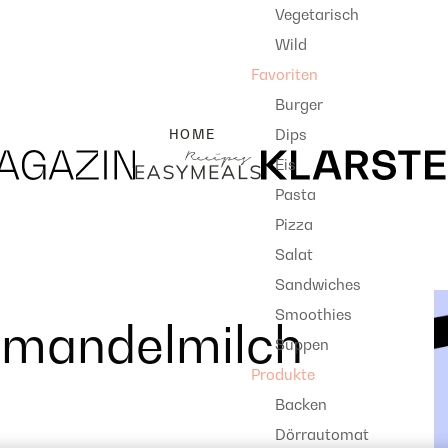
Vegetarisch
Wild
Favoriten
Burger
Dips
HOME
Eis
Pasta
Pizza
Salat
Sandwiches
Smoothies
dmandelmilch
Suppen
Produkte
Backen
Dörrautomat