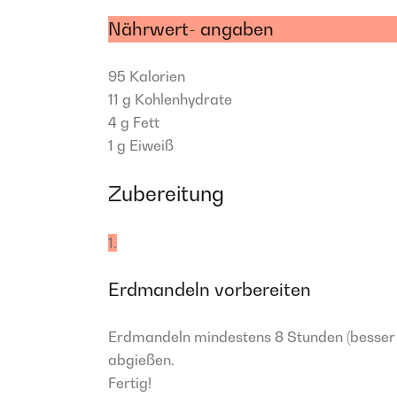
Nährwert- angaben
95
Kalorien
11 g
Kohlenhydrate
4 g
Fett
1 g
Eiweiß
Zubereitung
1.
Erdmandeln vorbereiten
Erdmandeln mindestens 8 Stunden (besser 
abgießen.
Fertig!