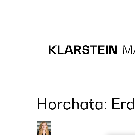
Recipes
Main course
Dessert
Horchata: Er