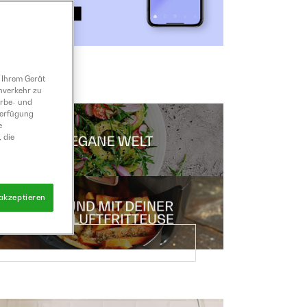
 Ihrem Gerät
nverkehr zu
erbe- und
Verfügung
e
 die
 akzeptieren