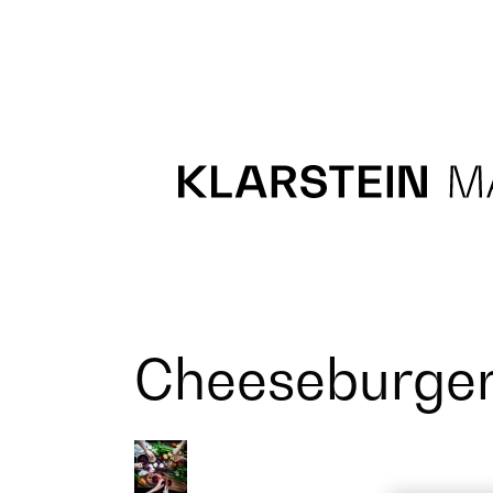
Recipes
Main course
Dessert
Cheeseburge