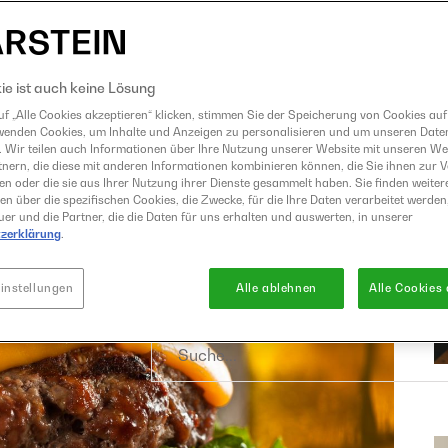
Eismaschine
Entsafter
GrandPrix
ie ist auch keine Lösung
Grillen
f „Alle Cookies akzeptieren“ klicken, stimmen Sie der Speicherung von Cookies auf
wenden Cookies, um Inhalte und Anzeigen zu personalisieren und um unseren Date
Heißluftfritteuse
. Wir teilen auch Informationen über Ihre Nutzung unserer Website mit unseren W
Kochen
nern, die diese mit anderen Informationen kombinieren können, die Sie ihnen zur 
ben oder die sie aus Ihrer Nutzung ihrer Dienste gesammelt haben. Sie finden weiter
Küchenmaschine
en über die spezifischen Cookies, die Zwecke, für die Ihre Daten verarbeitet werden,
er und die Partner, die die Daten für uns erhalten und auswerten, in unserer
Mixer
zerklärung
.
Raclette und Fondue
Sous Vide
instellungen
Alle ablehnen
Alle Cookies
Suche