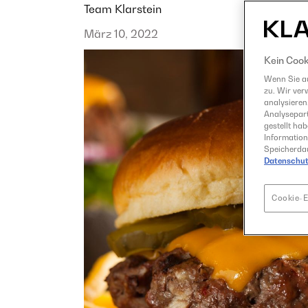
Team Klarstein
März 10, 2022
Kein Cook
Wenn Sie au
zu. Wir ver
analysieren
Analysepart
gestellt ha
Information
Speicherdau
Datenschut
Cookie-E