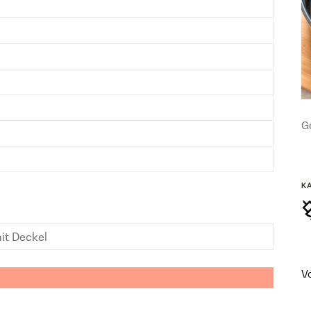
Ge
K
it Deckel
V