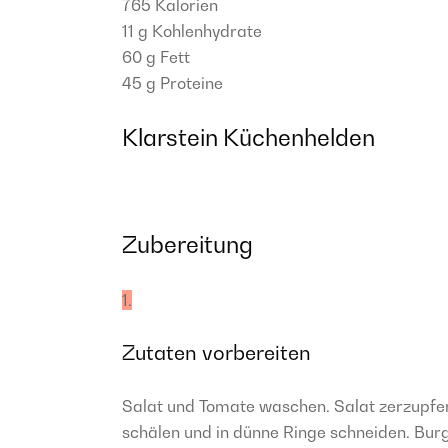
765
Kalorien
11 g
Kohlenhydrate
60 g
Fett
45 g
Proteine
Klarstein Küchenhelden
Zubereitung
1.
Zutaten vorbereiten
Salat und Tomate waschen. Salat zerzupfe
schälen und in dünne Ringe schneiden. Bur