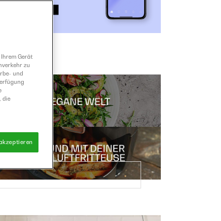
 Ihrem Gerät
nverkehr zu
erbe- und
Verfügung
e
 die
 akzeptieren