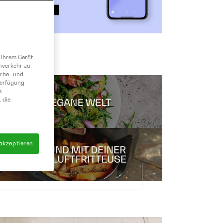
 Ihrem Gerät
nverkehr zu
erbe- und
Verfügung
e
 die
 akzeptieren