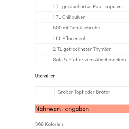
1
TL
geräuchertes Paprikapulver
1
TL
Chilipulver
500
ml
Gemüsebrühe
1
EL
Pflanzenöl
2
TL
getrockneter Thymian
Salz & Pfeffer
zum Abschmecken
Utensilien
Großer Topf oder Bräter
Nährwert- angaben
368
Kalorien