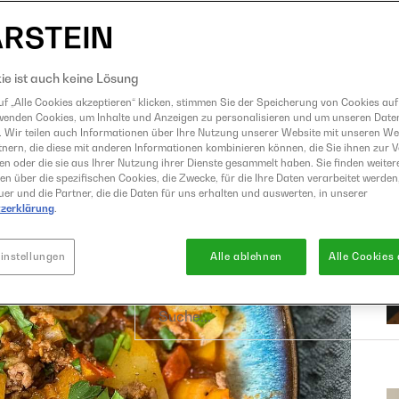
Eismaschine
Entsafter
GrandPrix
ie ist auch keine Lösung
Grillen
f „Alle Cookies akzeptieren“ klicken, stimmen Sie der Speicherung von Cookies auf
wenden Cookies, um Inhalte und Anzeigen zu personalisieren und um unseren Date
Heißluftfritteuse
. Wir teilen auch Informationen über Ihre Nutzung unserer Website mit unseren W
Kochen
nern, die diese mit anderen Informationen kombinieren können, die Sie ihnen zur 
ben oder die sie aus Ihrer Nutzung ihrer Dienste gesammelt haben. Sie finden weiter
Küchenmaschine
en über die spezifischen Cookies, die Zwecke, für die Ihre Daten verarbeitet werden,
er und die Partner, die die Daten für uns erhalten und auswerten, in unserer
Mixer
zerklärung
.
Raclette und Fondue
Sous Vide
instellungen
Alle ablehnen
Alle Cookies
Suche