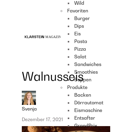
Wild
Recipes
Favoriten
Main course
Burger
Dessert
Dips
Eis
Pasta
Pizza
Salat
Sandwiches
Smoothies
Walnusseis
Suppen
Produkte
Backen
Dörrautomat
Svenja
Eismaschine
Entsafter
Dezember 17, 2021
GrandPrix