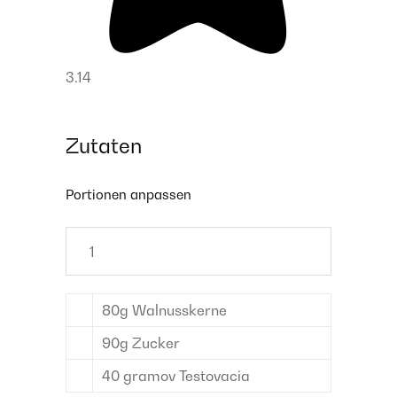
3.14
Zutaten
Portionen anpassen
80
g
Walnusskerne
90
g
Zucker
40 gramov
Testovacia