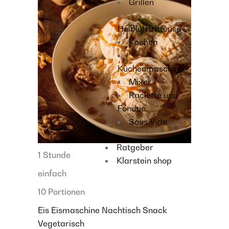
Grillen
Heißluftfritteuse
Kochen
Küchenmaschine
Mixer
Raclette und
Fondue
Sous Vide
Ratgeber
1 Stunde
Klarstein shop
einfach
10 Portionen
Eis
Eismaschine
Nachtisch
Snack
Vegetarisch