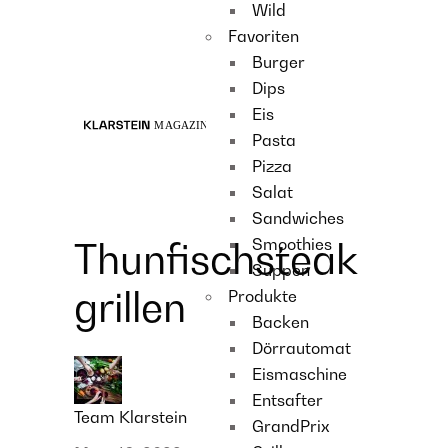
Wild
Recipes
Favoriten
Main course
Burger
Dessert
Dips
Eis
Pasta
Pizza
Salat
Sandwiches
Smoothies
Thunfischsteak
Suppen
grillen
Produkte
Backen
Dörrautomat
Eismaschine
Entsafter
Team Klarstein
GrandPrix