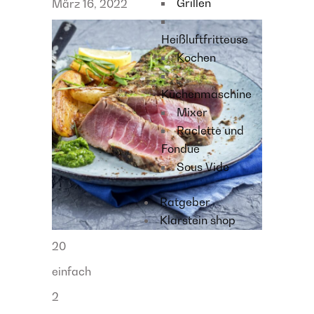
Grillen
März 16, 2022
Heißluftfritteuse
Kochen
Küchenmaschine
Mixer
Raclette und
Fondue
Sous Vide
Ratgeber
Klarstein shop
20
einfach
2