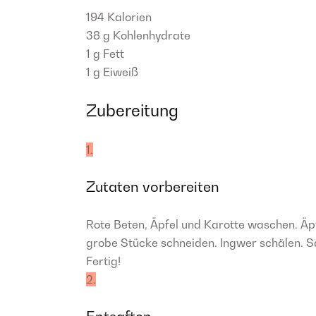
194
Kalorien
38 g
Kohlenhydrate
1 g
Fett
1 g
Eiweiß
Zubereitung
1.
Zutaten vorbereiten
Rote Beten, Äpfel und Karotte waschen. Äpf
grobe Stücke schneiden. Ingwer schälen. S
Fertig!
2.