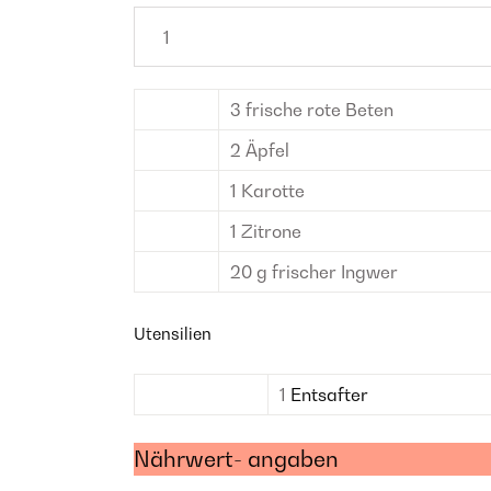
3
frische rote Beten
2
Äpfel
1
Karotte
1
Zitrone
20
g
frischer Ingwer
Utensilien
1
Entsafter
Nährwert- angaben