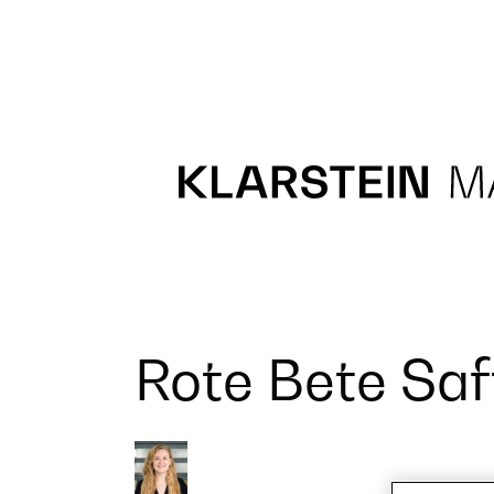
Recipes
Main course
Dessert
Rote Bete Saf