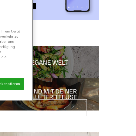
 Ihrem Gerät
nverkehr zu
erbe- und
Verfügung
e
 die
 akzeptieren