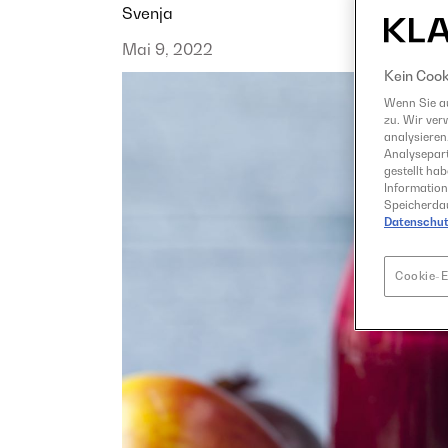
Svenja
Mai 9, 2022
Kein Cook
Wenn Sie au
zu. Wir ver
analysieren
Analysepart
gestellt ha
Information
Speicherdau
Datenschut
Cookie-E