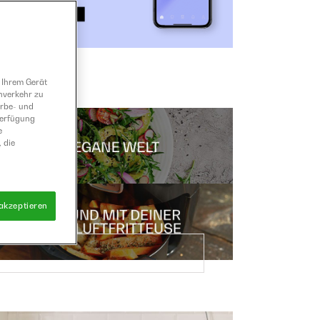
 Ihrem Gerät
nverkehr zu
erbe- und
Verfügung
e
 die
 akzeptieren