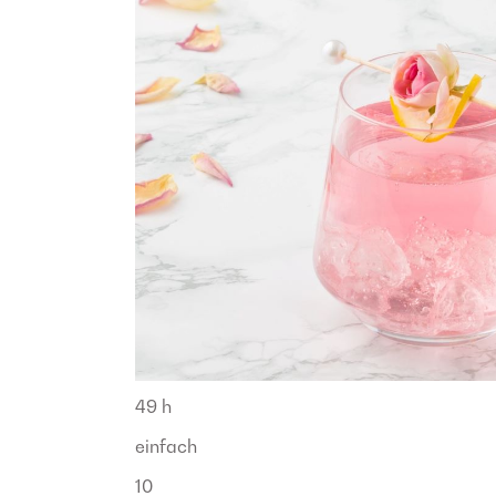
49 h
einfach
10