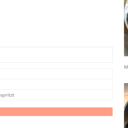
M
spritzt