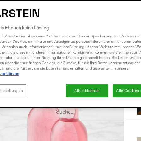
Eismaschine
Entsafter
GrandPrix
ie ist auch keine Lösung
Grillen
f „Alle Cookies akzeptieren“ klicken, stimmen Sie der Speicherung von Cookies auf
wenden Cookies, um Inhalte und Anzeigen zu personalisieren und um unseren Date
Heißluftfritteuse
. Wir teilen auch Informationen über Ihre Nutzung unserer Website mit unseren W
Kochen
nern, die diese mit anderen Informationen kombinieren können, die Sie ihnen zur 
ben oder die sie aus Ihrer Nutzung ihrer Dienste gesammelt haben. Sie finden weiter
Küchenmaschine
en über die spezifischen Cookies, die Zwecke, für die Ihre Daten verarbeitet werden,
er und die Partner, die die Daten für uns erhalten und auswerten, in unserer
Mixer
zerklärung
.
Raclette und Fondue
Sous Vide
instellungen
Alle ablehnen
Alle Cookies
Suche