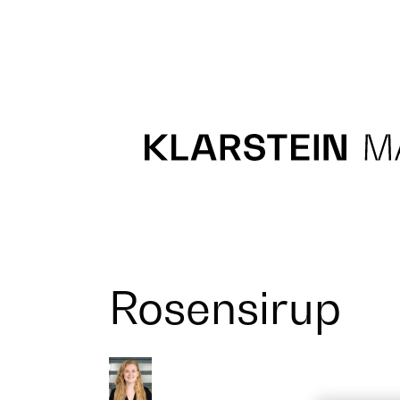
Recipes
Main course
Dessert
Rosensirup