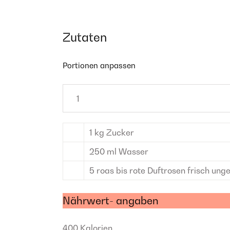
Zutaten
Portionen anpassen
1
kg
Zucker
250
ml
Wasser
5
roas bis rote Duftrosen
frisch unge
Nährwert- angaben
400
Kalorien