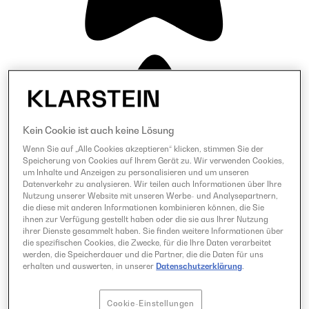
Kein Cookie ist auch keine Lösung
Wenn Sie auf „Alle Cookies akzeptieren“ klicken, stimmen Sie der
Speicherung von Cookies auf Ihrem Gerät zu. Wir verwenden Cookies,
um Inhalte und Anzeigen zu personalisieren und um unseren
Datenverkehr zu analysieren. Wir teilen auch Informationen über Ihre
Nutzung unserer Website mit unseren Werbe- und Analysepartnern,
die diese mit anderen Informationen kombinieren können, die Sie
ihnen zur Verfügung gestellt haben oder die sie aus Ihrer Nutzung
ihrer Dienste gesammelt haben. Sie finden weitere Informationen über
die spezifischen Cookies, die Zwecke, für die Ihre Daten verarbeitet
werden, die Speicherdauer und die Partner, die die Daten für uns
erhalten und auswerten, in unserer
Datenschutzerklärung
.
Cookie-Einstellungen