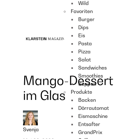
Wild
Recipes
Favoriten
Main course
Burger
Dessert
Dips
Eis
Pasta
Pizza
Salat
Sandwiches
Smoothies
Mango-Dessert
Suppen
im Glas
Produkte
Backen
Dörrautomat
Eismaschine
Entsafter
Svenja
GrandPrix