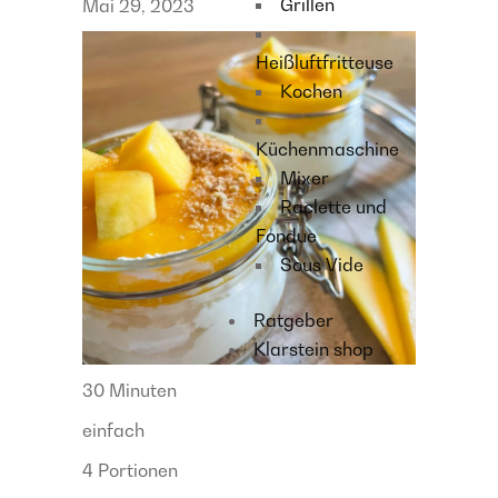
Grillen
Mai 29, 2023
Heißluftfritteuse
Kochen
Küchenmaschine
Mixer
Raclette und
Fondue
Sous Vide
Ratgeber
Klarstein shop
30 Minuten
einfach
4 Portionen