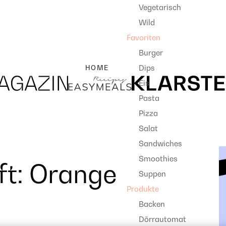
Vegetarisch
Wild
Favoriten
Burger
Dips
HOME
Eis
Pasta
Pizza
Salat
Sandwiches
Smoothies
ft: Orange
Suppen
Produkte
Backen
Dörrautomat