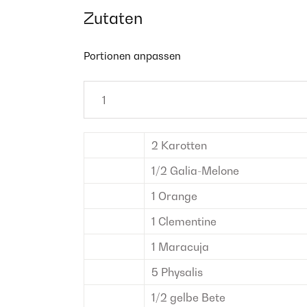
Zutaten
Portionen anpassen
2
Karotten
1/2
Galia-Melone
1
Orange
1
Clementine
1
Maracuja
5
Physalis
1/2
gelbe Bete