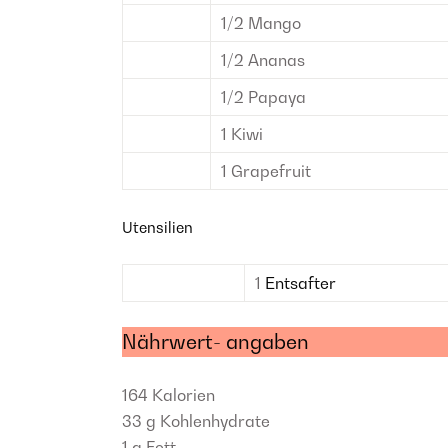
1/2
Mango
1/2
Ananas
1/2
Papaya
1
Kiwi
1
Grapefruit
Utensilien
1
Entsafter
Nährwert- angaben
164
Kalorien
33 g
Kohlenhydrate
1 g
Fett