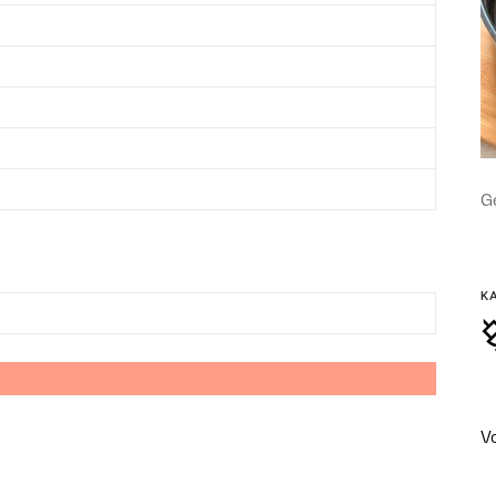
Ge
K
V