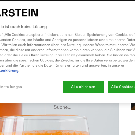
Eismaschine
Entsafter
GrandPrix
ie ist auch keine Lösung
Grillen
f „Alle Cookies akzeptieren“ klicken, stimmen Sie der Speicherung von Cookies auf
wenden Cookies, um Inhalte und Anzeigen zu personalisieren und um unseren Date
Heißluftfritteuse
. Wir teilen auch Informationen über Ihre Nutzung unserer Website mit unseren W
Kochen
nern, die diese mit anderen Informationen kombinieren können, die Sie ihnen zur 
ben oder die sie aus Ihrer Nutzung ihrer Dienste gesammelt haben. Sie finden weiter
Küchenmaschine
en über die spezifischen Cookies, die Zwecke, für die Ihre Daten verarbeitet werden,
er und die Partner, die die Daten für uns erhalten und auswerten, in unserer
Mixer
zerklärung
.
Raclette und Fondue
Sous Vide
instellungen
Alle ablehnen
Alle Cookies
Suche