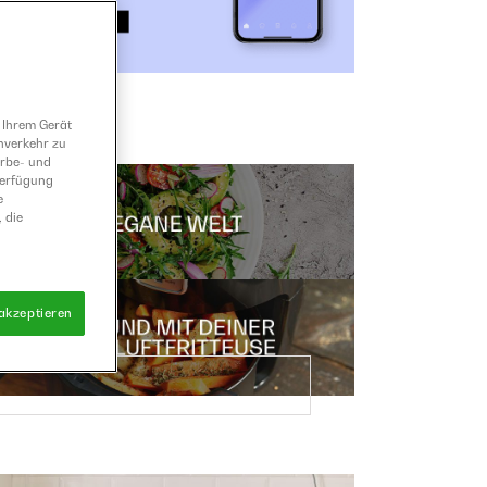
 Ihrem Gerät
nverkehr zu
erbe- und
Verfügung
e
 die
 akzeptieren