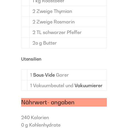
1
kg
Roastbeef
2
Zweige
Thymian
2
Zweige
Rosmarin
2
TL
schwarzer Pfeffer
2o
g
Butter
Utensilien
1
Sous-Vide
Garer
1
Vakuumbeutel und
Vakuumierer
Nährwert- angaben
240
Kalorien
0 g
Kohlenhydrate