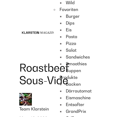
Wild
Recipes
Favoriten
Main course
Burger
Dessert
Dips
Eis
Pasta
Pizza
Salat
Sandwiches
Smoothies
Roastbeef
Suppen
Sous-Vide
Produkte
Backen
Dörrautomat
Eismaschine
Entsafter
Team Klarstein
GrandPrix