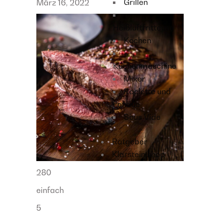
Grillen
März 16, 2022
Heißluftfritteuse
Kochen
Küchenmaschine
Mixer
Raclette und
Fondue
Sous Vide
Ratgeber
Klarstein shop
280
einfach
5