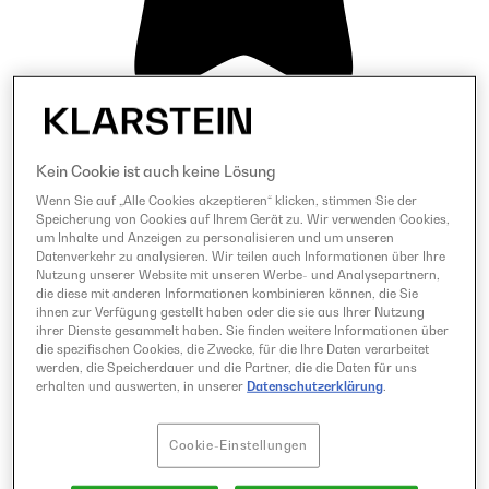
Kein Cookie ist auch keine Lösung
Wenn Sie auf „Alle Cookies akzeptieren“ klicken, stimmen Sie der
Speicherung von Cookies auf Ihrem Gerät zu. Wir verwenden Cookies,
um Inhalte und Anzeigen zu personalisieren und um unseren
Datenverkehr zu analysieren. Wir teilen auch Informationen über Ihre
Nutzung unserer Website mit unseren Werbe- und Analysepartnern,
die diese mit anderen Informationen kombinieren können, die Sie
ihnen zur Verfügung gestellt haben oder die sie aus Ihrer Nutzung
ihrer Dienste gesammelt haben. Sie finden weitere Informationen über
die spezifischen Cookies, die Zwecke, für die Ihre Daten verarbeitet
werden, die Speicherdauer und die Partner, die die Daten für uns
erhalten und auswerten, in unserer
Datenschutzerklärung
.
Cookie-Einstellungen