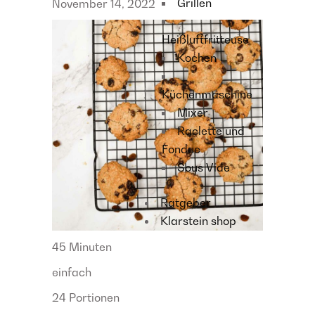
Grillen
November 14, 2022
Heißluftfritteuse
Kochen
Küchenmaschine
Mixer
Raclette und
Fondue
Sous Vide
Ratgeber
Klarstein shop
45 Minuten
einfach
24 Portionen