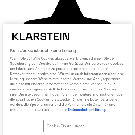
Kein Cookie ist auch keine Lösung
Wenn Sie auf „Alle Cookies akzeptieren“ klicken, stimmen Sie der
Speicherung von Cookies auf Ihrem Gerät zu. Wir verwenden Cookies,
um Inhalte und Anzeigen zu personalisieren und um unseren
Datenverkehr zu analysieren. Wir teilen auch Informationen über Ihre
Nutzung unserer Website mit unseren Werbe- und Analysepartnern,
die diese mit anderen Informationen kombinieren können, die Sie
ihnen zur Verfügung gestellt haben oder die sie aus Ihrer Nutzung
ihrer Dienste gesammelt haben. Sie finden weitere Informationen über
die spezifischen Cookies, die Zwecke, für die Ihre Daten verarbeitet
werden, die Speicherdauer und die Partner, die die Daten für uns
erhalten und auswerten, in unserer
Datenschutzerklärung
.
Cookie-Einstellungen